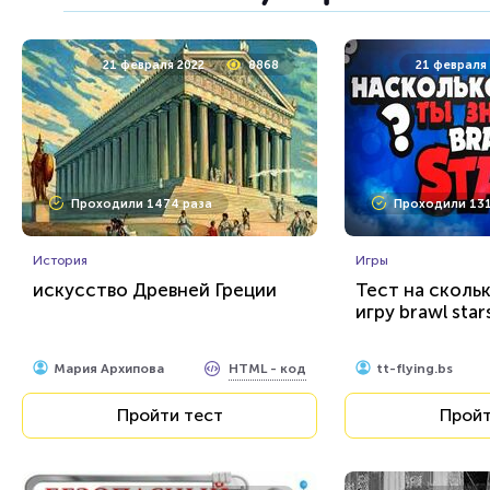
24 марта 2022
4405
24 март
21 февраля 2022
8868
21 февраля
Проходили 134 раза
Проходили 176
Проходили 1474 раза
Проходили 131
Игры
Игры
Ребусы №5
Ребусы №3
История
Игры
искусство Древней Греции
Тест на сколь
игру brawl star
HTML - код
Rebus.wess
Rebus.wess
Пройти тест
Пройт
HTML - код
Мария Архипова
tt-flying.bs
Пройти тест
Пройт