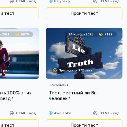
HTML - код
HTML - код
balynskiy
и тест
Пройти тест
я 2021
6878
24 ноября 2021
7199
1 раз
Проходили 972 раза
Психология
ть 100% этих
Тест: Честный ли Вы
звёзд?
человек?
HTML - код
HTML - код
Awdienko
и тест
Пройти тест