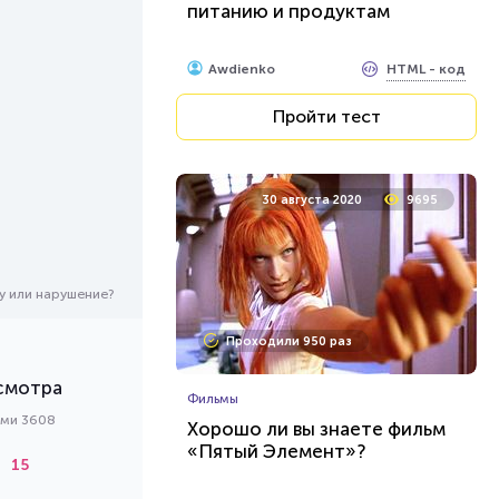
питанию и продуктам
HTML - код
Awdienko
Пройти тест
30 августа 2020
9695
у или нарушение?
Проходили 950 раз
смотра
Фильмы
ами 3608
Хорошо ли вы знаете фильм
«Пятый Элемент»?
15