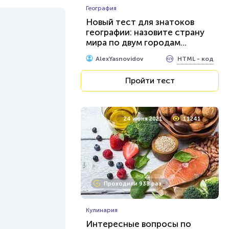
География
Новый тест для знатоков
географии: назовите страну
мира по двум городам...
HTML - код
AlexYasnovidov
Пройти тест
24 июня 2021
11241
Проходили 938 раз
Кулинария
Интересные вопросы по