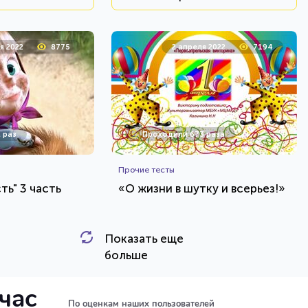
я 2022
8775
2 апреля 2022
7194
 раз
Проходили 673 раза
Прочие тесты
ть" 3 часть
«О жизни в шутку и всерьез!»
Показать еще
HTML - код
HTML - код
Наталья Калинина
больше
и тест
Пройти тест
йчас
По оценкам наших пользователей