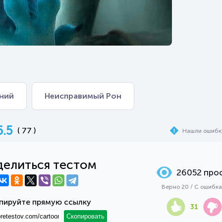
ний
Неисправимый Рон
6.5
( 77 )
Нашли ошибк
елиться тестом
26052 про
Верно 20 / С ошибк
пируйте прямую ссылку
31
Скопировать