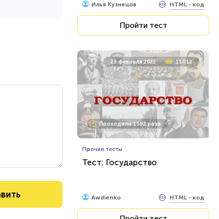
HTML - код
Илья Кузнецов
Пройти тест
23 февраля 2022
11012
Проходили 1592 раза
Прочие тесты
Тест: Государство
HTML - код
Awdienko
Пройти тест