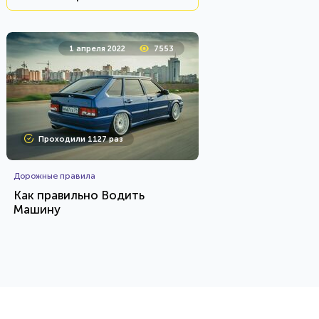
1 апреля 2022
7553
Проходили 1127 раз
Дорожные правила
Как правильно Водить
Машину
Алексей Boss))
HTML -
код
Ергаков
Пройти тест