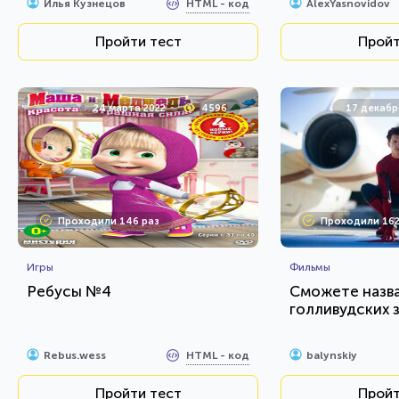
HTML - код
Илья Кузнецов
AlexYasnovidov
Пройти тест
Пройт
24 марта 2022
4596
17 декабр
Проходили 146 раз
Проходили 162
Игры
Фильмы
Ребусы №4
Сможете назва
голливудских 
HTML - код
Rebus.wess
balynskiy
Пройти тест
Пройт