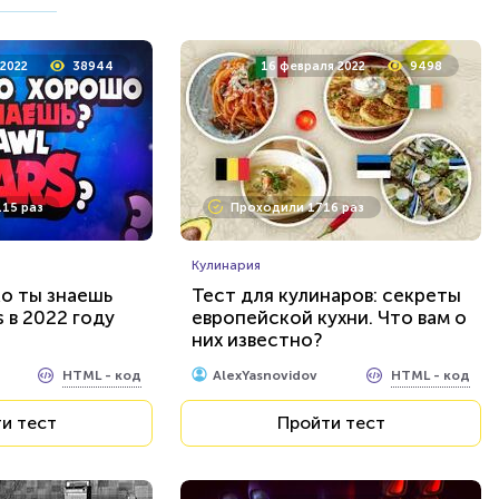
а 2022
5311
24 марта 2022
5229
 2022
38944
16 февраля 2022
9498
 раз
Проходили 174 раза
15 раз
Проходили 1716 раз
Игры
Угадай ребусы по дни недели
Кулинария
ко ты знаешь
Тест для кулинаров: секреты
s в 2022 году
европейской кухни. Что вам о
HTML - код
HTML - код
Rebus.wess
них известно?
и тест
Пройти тест
HTML - код
HTML - код
AlexYasnovidov
и тест
Пройти тест