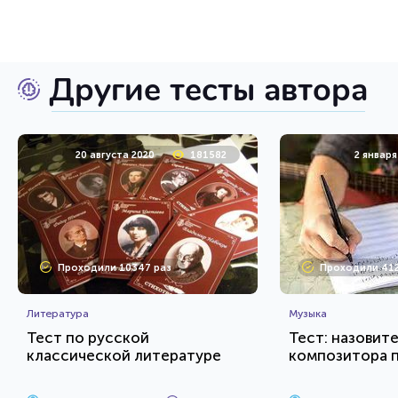
Другие тесты автора
20 августа 2020
181582
2 января
Проходили 10347 раз
Проходили 412
Литература
Музыка
Тест по русской
Тест: назовит
классической литературе
композитора 