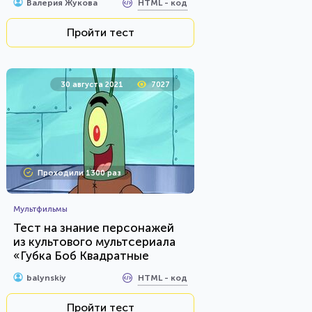
HTML - код
Валерия Жукова
Пройти тест
30 августа 2021
7027
Проходили 1300 раз
Мультфильмы
Тест на знание персонажей
из культового мультсериала
«Губка Боб Квадратные
Штаны»
HTML - код
balynskiy
Пройти тест