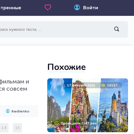
тренные
Войти
Похожие
тфильмам и
17 февраля 2022
10157
ся совсем
Awdienko
Проходили 2587 раз
14
15