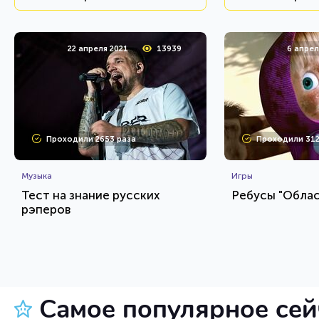
22 апреля 2021
13939
6 апрел
Проходили 2653 раза
Проходили 312
Музыка
Игры
Тест на знание русских
Ребусы "Облас
рэперов
HTML - код
balynskiy
Rebus.wess2.0
Пройти тест
Пройт
Самое популярное се