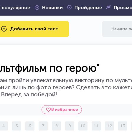
 популярное
Новинки
Пройденые
Просмо
Добавить свой тест
ультфильм по герою"
ам пройти увлекательную викторину по муль
вания лишь по фото героев? Сделать это кажет
? Вперед за победой!
В избранное
4
5
6
7
8
9
10
11
12
13