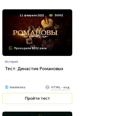
24 марта 2022
4004
11 февраля 2022
36902
Проходили 107 раз
Проходили 8052 раза
Игры
Ребусы №2
История
Тест: Династия Романовых
HTML - код
Rebus.wess
Пройти тест
HTML - код
Awdienko
Пройти тест