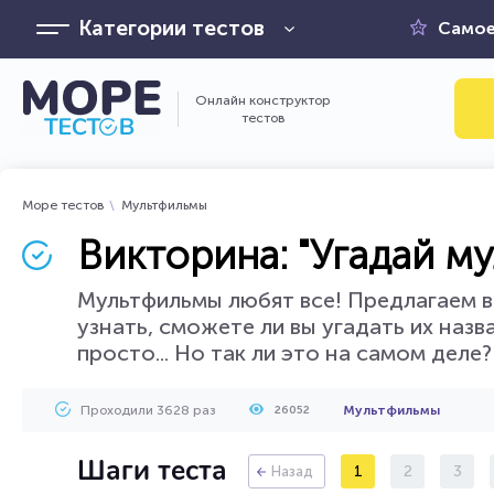
Категории тестов
Самое
Онлайн конструктор
тестов
Море тестов
Мультфильмы
Викторина: "Угадай м
Мультфильмы любят все! Предлагаем в
узнать, сможете ли вы угадать их наз
просто... Но так ли это на самом деле
Проходили 3628 раз
Мультфильмы
26052
Шаги теста
1
2
3
Назад