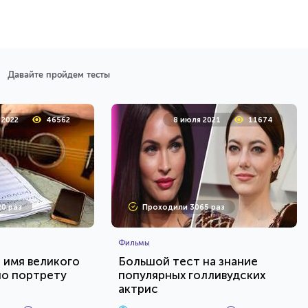
Давайте пройдем тесты
 2022
46562
8 июля 2021
11674
0 раз
Проходили 3065 раз
Фильмы
е имя великого
Большой тест на знание
по портрету
популярных голливудских
актрис