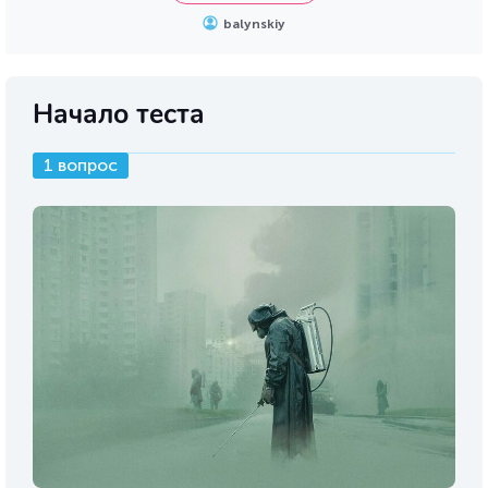
balynskiy
Начало теста
1 вопрос