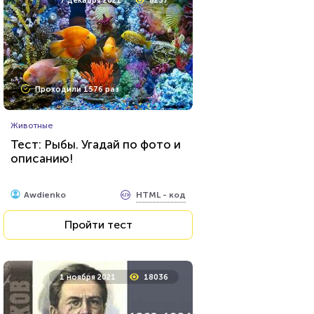
7 декабря 2021
8237
Проходили 320 раз
Проходили 1576 раз
Психология
Животные
Тест: Интроверт или
Тест: Рыбы. Угадай по фото и
экстраверт - кто же ты?
описанию!
HTML - код
Awdienko
HTML - код
Awdienko
Пройти тест
Пройти тест
24 марта 2022
6247
1 ноября 2021
18036