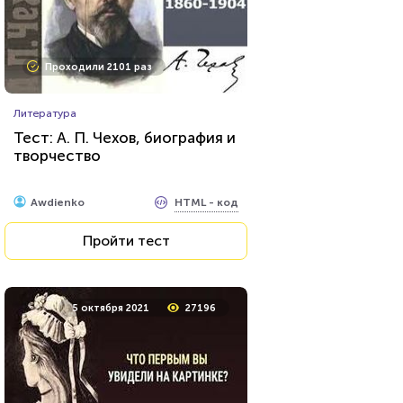
Проходили 248 раз
Проходили 2101 раз
Игры
Литература
Математика Ребусы 1 Класс
Тест: А. П. Чехов, биография и
творчество
HTML - код
Rebus.wess
HTML - код
Awdienko
Пройти тест
Пройти тест
11 февраля 2022
6621
5 октября 2021
27196