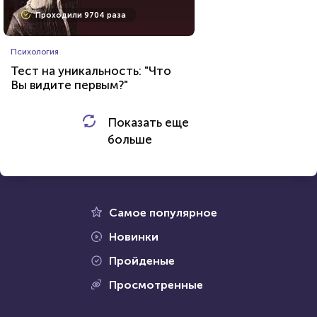
Проходили 530 раз
Проходили 9704 раза
Кулинария
Психология
Тест для любителей
Тест на уникальность: "Что
кулинарии: финская и
Вы видите первым?"
английская кухни. Что вам о
них известно?
HTML - код
AlexYasnovidov
Показать еще
HTML - код
Awdienko
больше
Пройти тест
Пройти тест
12 января 2022
18068
18 сентября 2021
10476
Самое популярное
Новинки
Пройденые
Проходили 2543 раза
Просмотренные
Проходили 1987 раз