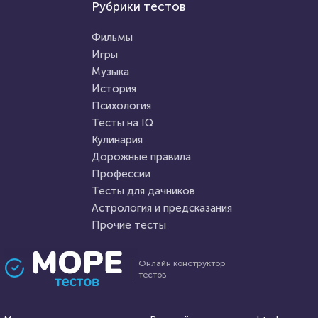
Тесты для дачников
Рубрики тестов
Тесты на IQ
Тест: Ткани растений
Интересный тест на общее
Фильмы
развитие интеллекта
Игры
Музыка
HTML - код
Awdienko
HTML - код
balynskiy
История
Пройти тест
Психология
Пройти тест
Тесты на IQ
Кулинария
Дорожные правила
13 февраля 2022
5948
3 августа 2021
12315
Профессии
Тесты для дачников
Астрология и предсказания
Прочие тесты
Проходили 576 раз
Проходили 664 раза
Онлайн конструктор
тестов
География
Фильмы
Тест для знатоков Москвы:
Угадай супергероя по трем
от истории зарождения