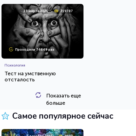
23 марта 2021
219787
Проходили 74649 раз
Психология
Тест на умственную
отсталость
Показать еще
HTML - код
Awdienko
больше
Пройти тест
Самое популярное сейчас
16 декабря 2020
7990