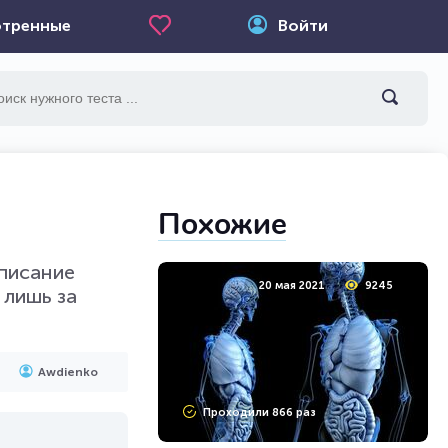
тренные
Войти
Похожие
описание
20 мая 2021
9245
 лишь за
Awdienko
Проходили 866 раз