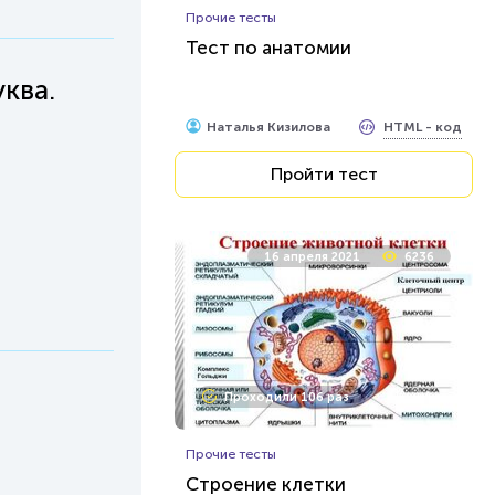
Прочие тесты
Тест по анатомии
ква.
HTML - код
Наталья Кизилова
Пройти тест
16 апреля 2021
6236
Проходили 106 раз
Прочие тесты
Строение клетки