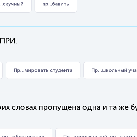
...скучный
пр...бавить
 ПРИ.
Пр…мировать студента
Пр…школьный уча
их словах пропущена одна и та же бу
, пр…образование
Пр…хорошенький, пр…гнутьс