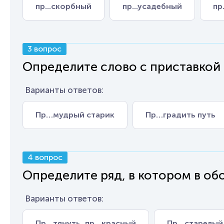
пр...скорбный
пр...усадебный
пр
3 вопрос
Определите слово с приставкой
Варианты ответов:
Пр…мудрый старик
Пр…градить путь
4 вопрос
Определите ряд, в котором в обо
Варианты ответов:
Пр…тянуть, пр…красный
Пр…старелый