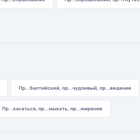
Пр…балтийский, пр…чудливый, пр…видение
Пр…касаться, пр…мыкать, пр…мирение