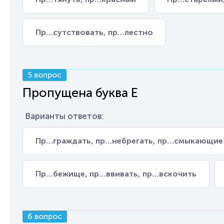
Пр…сутствовать, пр…лестно
5 вопрос
Пропущена буква Е
Варианты ответов:
Пр…граждать, пр…небрегать, пр…смыкающие
Пр…бежище, пр…ввивать, пр…вскочить
6 вопрос