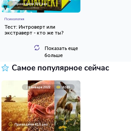
Проходили 320 раз
Психология
Тест: Интроверт или
экстраверт - кто же ты?
Показать еще
HTML - код
Awdienko
больше
Пройти тест
Самое популярное сейчас
11 мая 2020
36723
28 января 2022
8285
Проходили 9897 раз
Проходили 815 раз