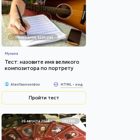
Проходили 4121 раз
Музыка
Тест: назовите имя великого
композитора по портрету
HTML - код
AlexYasnovidov
Пройти тест
20 августа 2020
181785