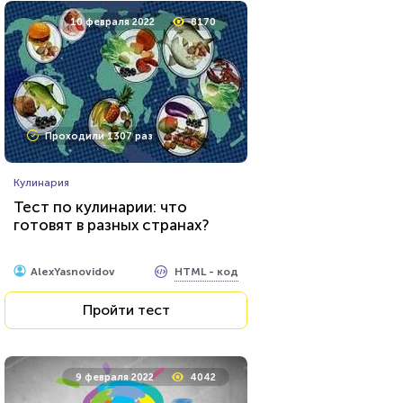
10 февраля 2022
8170
Проходили 1307 раз
Кулинария
Тест по кулинарии: что
готовят в разных странах?
HTML - код
AlexYasnovidov
Пройти тест
9 февраля 2022
4042