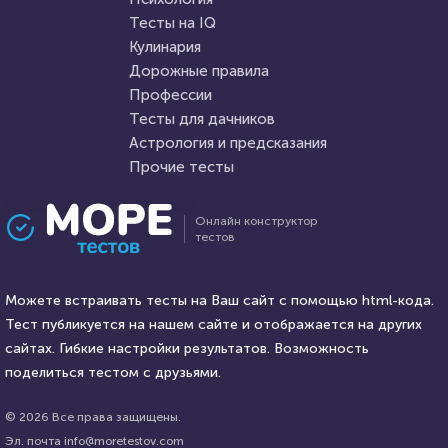
Пройти тест
Тесты на IQ
Кулинария
Дорожные правила
11 февраля 2022
6623
14 мая 2021
12256
Профессии
Тесты для дачников
Астрология и предсказания
Прочие тесты
Проходили 530 раз
Проходили 1226 раз
Онлайн конструктор
тестов
Кулинария
Аниме
Тест для любителей
Аниме подруга
кулинарии: финская и
Можете встраивать тесты на Ваш сайт с помощью html-кода.
английская кухни. Что вам о
Тест публикуется на нашем сайте и отображается на других
них известно?
HTML - код
сайтах. Гибкие настройки результатов. Возможность
AlexYasnovidov
HTML - код
HAVARA LOVE
поделиться тестом с друзьями.
Пройти тест
Пройти тест
© 2026 Все права защищены.
Эл. почта info@moretestov.com