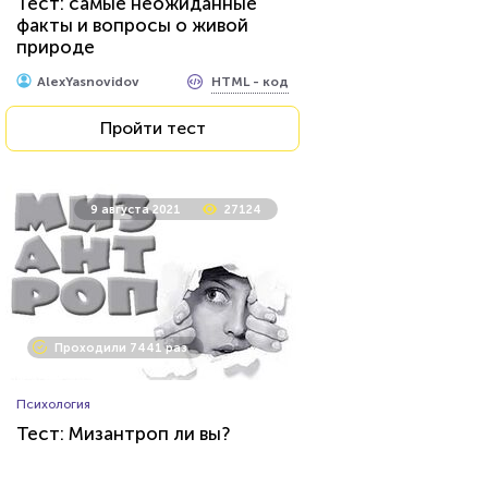
Тест: самые неожиданные
отсталость
факты и вопросы о живой
природе
HTML - код
Awdienko
HTML - код
AlexYasnovidov
Пройти тест
Пройти тест
30 октября 2020
12438
9 августа 2021
27124
Проходили 1016 раз
Проходили 7441 раз
Профессии
Психология
Сможете ли вы стать
Тест: Мизантроп ли вы?
писателем?