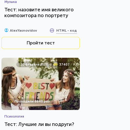
Музыка
Тест: назовите имя великого
композитора по портрету
HTML - код
AlexYasnovidov
Пройти тест
20 февраля 2022
37407
Проходили 8840 раз
Психология
Тест: Лучшие ли вы подруги?