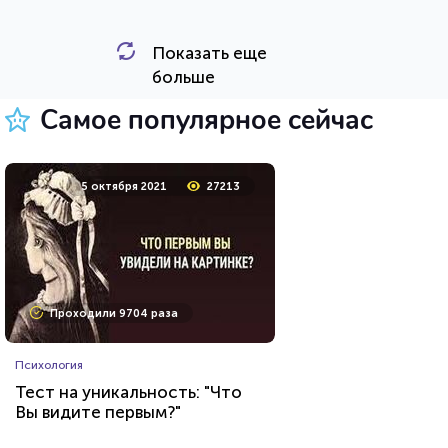
Показать еще
HTML - код
Awdienko
больше
Пройти тест
Самое популярное сейчас
12 сентября 2020
7472
5 октября 2021
27213
Проходили 605 раз
Проходили 9704 раза
Животные
Психология
Тест о редких животных
Тест на уникальность: "Что
Вы видите первым?"
HTML - код
Илья Кузнецов