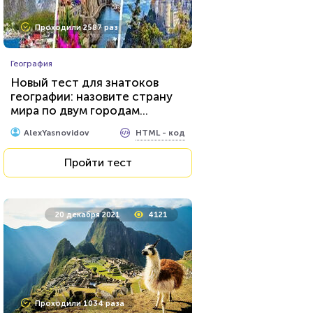
Проходили 2587 раз
География
Новый тест для знатоков
географии: назовите страну
мира по двум городам...
HTML - код
AlexYasnovidov
Пройти тест
20 декабря 2021
4121
Проходили 1034 раза