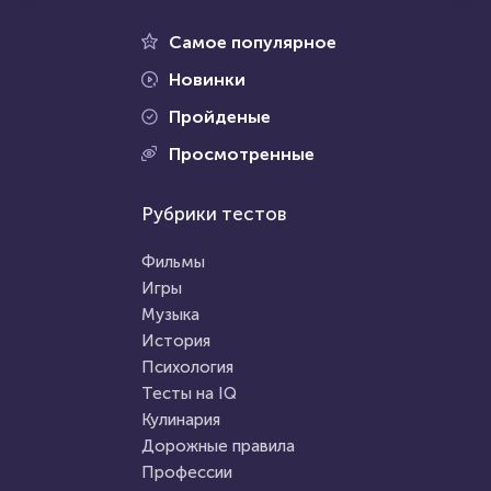
10 сентября 2021
12567
1 февраля 2021
17438
Самое популярное
Новинки
Пройденые
Проходили 2673 раза
Просмотренные
Проходили 4241 раз
Мультфильмы
Рубрики тестов
Фильмы
Тест: Фиксики
Тест на знание фильмов 00-х
Фильмы
годов
Игры
Музыка
HTML - код
Awdienko
HTML - код
balynskiy
История
Пройти тест
Психология
Пройти тест
Тесты на IQ
Кулинария
Дорожные правила
23 июня 2021
53659
3 января 2021
6877
Профессии