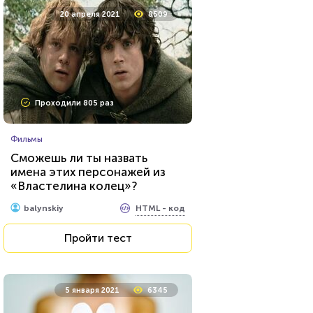
20 апреля 2021
8509
Проходили 805 раз
Фильмы
Сможешь ли ты назвать
имена этих персонажей из
«Властелина колец»?
HTML - код
balynskiy
Пройти тест
5 января 2021
6345