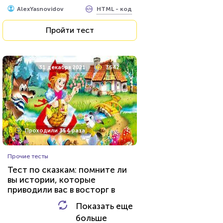
HTML - код
Илья Кузнецов
знаменитых фильмах?
HTML - код
AlexYasnovidov
Пройти тест
Пройти тест
15 февраля 2022
53616
31 декабря 2021
3642
Проходили 7539 раз
Проходили 354 раза
Литература
Прочие тесты
Тест: Великие русские
Тест по сказкам: помните ли
писатели
вы истории, которые
приводили вас в восторг в
HTML - код
Awdienko
детстве?
Показать еще
HTML - код
AlexYasnovidov
больше
Пройти тест