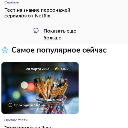
Сериалы
Тест на знание персонажей
сериалов от Netflix
Показать еще
HTML - код
balynskiy
больше
Пройти тест
Самое популярное сейчас
24 марта 2021
64458
28 марта 2022
4020
Проходили 22949 раз
Проходили 167 раз
Прочие тесты
Прочие тесты
Угадай футболиста по фото!
"Новгородская Русь: