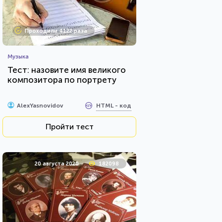
Проходили 4122 раза
Музыка
Тест: назовите имя великого
композитора по портрету
HTML - код
AlexYasnovidov
Пройти тест
20 августа 2020
182098