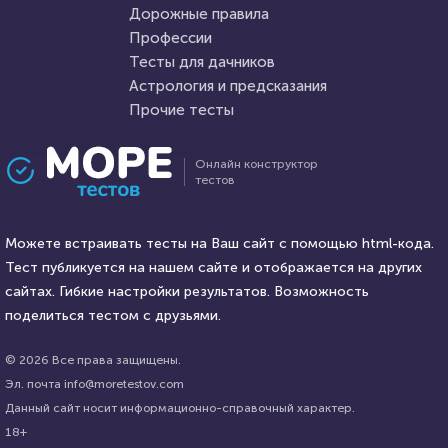
Дорожные правила
4 июня 2021
9881
23 марта 2021
219829
Профессии
Тесты для дачников
Астрология и предсказания
Прочие тесты
Проходили 953 раза
Проходили 74654 раза
Онлайн конструктор
тестов
Фильмы
Психология
Хорошо ли вы помните
Тест на умственную
«Сумерки»?
Можете встраивать тесты на Ваш сайт с помощью html-кода.
отсталость
Тест публикуется на нашем сайте и отображается на других
HTML - код
сайтах. Гибкие настройки результатов. Возможность
balynskiy
HTML - код
Awdienko
поделиться тестом с друзьями.
Пройти тест
Пройти тест
© 2026 Все права защищены.
Эл. почта info@moretestov.com
Данный сайт носит информационно-справочный характер.
8 сентября 2020
14902
22 июня 2020
10020
18+