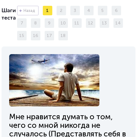
Шаги
1
2
3
4
5
6
Назад
теста
7
8
9
10
11
12
13
14
15
16
17
18
Мне нравится думать о том,
чего со мной никогда не
случалось (Представлять себя в