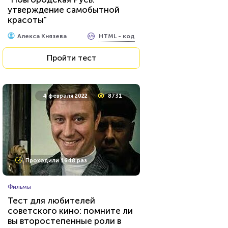
утверждение самобытной
красоты"
HTML - код
Awdienko
HTML - код
Алекса Князева
Пройти тест
Пройти тест
2 января 2021
4882
4 февраля 2022
8731
Проходили 123 раза
Проходили 1648 раз
Психология
Фильмы
Вы оптимист или пессимист?
Тест для любителей
советского кино: помните ли
вы второстепенные роли в