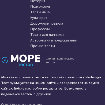
История
Пройти тест
Психология
Пройти тест
Тесты на IQ
Кулинария
Дорожные правила
18 февраля 2021
160824
26 января 2022
11056
Профессии
Тесты для дачников
Астрология и предсказания
Прочие тесты
Проходили 59055 раз
Проходили 2223 раза
Онлайн конструктор
тестов
Психология
Психология
Тест: "Мое будущее. Каким
Тест: Проверь свою
оно будет?"
Можете встраивать тесты на Ваш сайт с помощью html-кода.
энергетику!
Тест публикуется на нашем сайте и отображается на других
HTML - код
сайтах. Гибкие настройки результатов. Возможность
Awdienko
HTML - код
Awdienko
поделиться тестом с друзьями.
Пройти тест
Пройти тест
© 2026 Все права защищены.