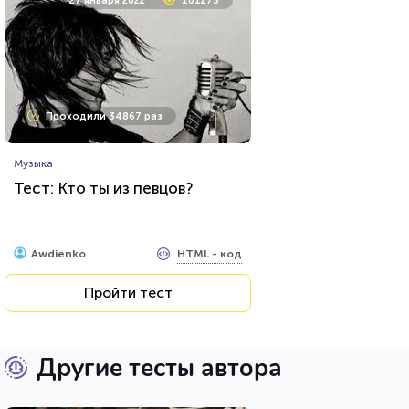
27 января 2022
101273
Проходили 34867 раз
Музыка
Тест: Кто ты из певцов?
HTML - код
Awdienko
Пройти тест
Другие тесты автора