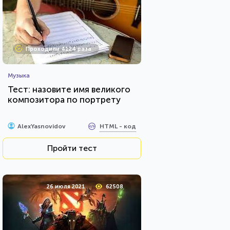
Проходили 4124 раза
Музыка
Тест: назовите имя великого
композитора по портрету
HTML - код
AlexYasnovidov
Пройти тест
26 июля 2021
62508