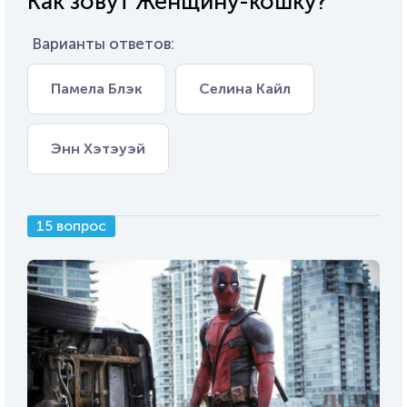
Как зовут Женщину-кошку?
Варианты ответов:
Памела Блэк
Селина Кайл
Энн Хэтэуэй
15 вопрос