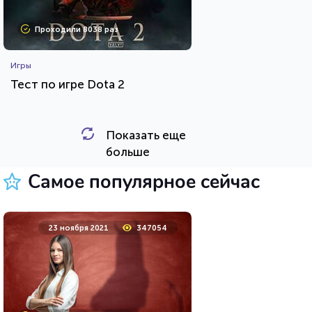
Проходили 8038 раз
Игры
Тест по игре Dota 2
Показать еще
HTML - код
Awdienko
больше
Пройти тест
Самое популярное сейчас
5 октября 2021
27263
23 ноября 2021
347054
Проходили 9707 раз