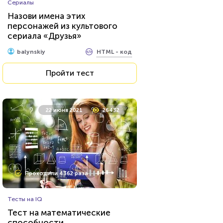
Сериалы
Тест: Мизантроп ли вы?
Назови имена этих
персонажей из культового
сериала «Друзья»
HTML - код
Awdienko
HTML - код
balynskiy
Пройти тест
Пройти тест
4 февраля 2022
114960
22 июня 2021
26432
Проходили 38202 раза
Проходили 4362 раза
Психология
Тесты на IQ
Тест: Насколько Вы
Тест на математические
высокомерны?
способности