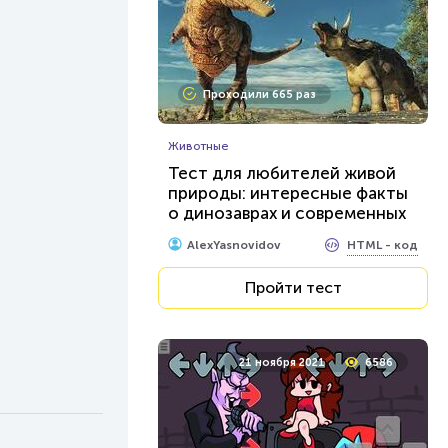
Проходили 665 раз
Животные
Тест для любителей живой
природы: интересные факты
о динозаврах и современных
млекопитающих...
HTML - код
AlexYasnovidov
Пройти тест
21 ноября 2021
6586