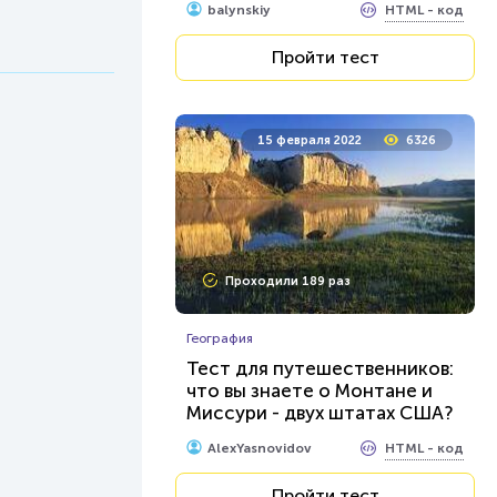
HTML - код
balynskiy
Пройти тест
15 февраля 2022
6326
Проходили 189 раз
География
Тест для путешественников:
что вы знаете о Монтане и
Миссури - двух штатах США?
HTML - код
AlexYasnovidov
Пройти тест