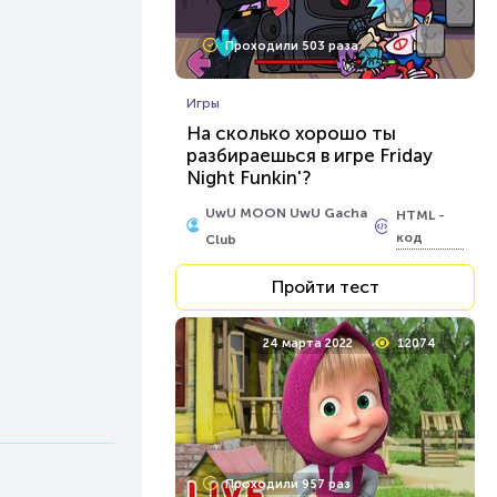
Проходили 503 раза
Игры
На сколько хорошо ты
разбираешься в игре Friday
Night Funkin'?
UwU MOON UwU Gacha
HTML -
код
Club
Пройти тест
24 марта 2022
12074
Проходили 957 раз