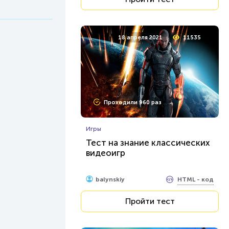
18 апреля 2021
11535
Проходили 960 раз
Игры
Тест на знание классических
видеоигр
HTML - код
balynskiy
Пройти тест