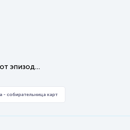
т эпизод...
а - собирательница карт