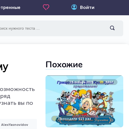
тренные
Войти
Похожие
му
28 января 2021
9862
 возможность
аряд
знать вы по
Проходили 615 раз
AlexYasnovidov