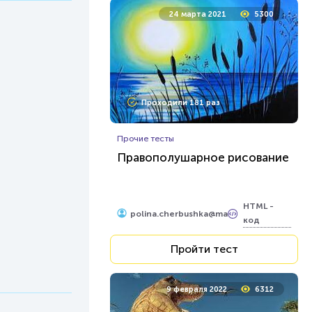
24 марта 2021
5300
Проходили 181 раз
Прочие тесты
Правополушарное рисование
HTML -
polina.cherbushka@ma
код
Пройти тест
9 февраля 2022
6312