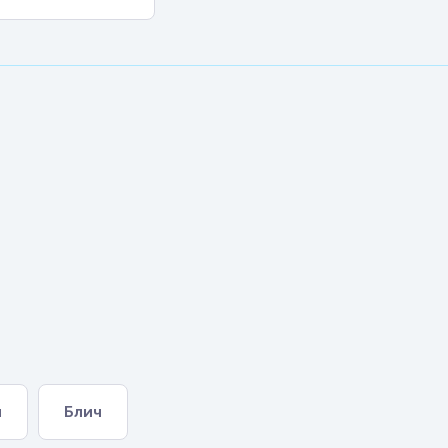
ы
Блич