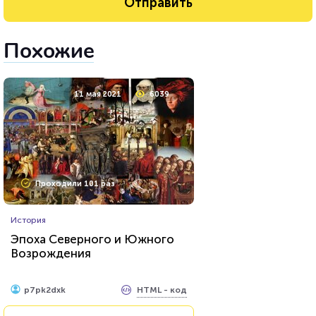
Похожие
11 мая 2021
6039
Проходили 101 раз
История
Эпоха Северного и Южного
Возрождения
HTML - код
p7pk2dxk