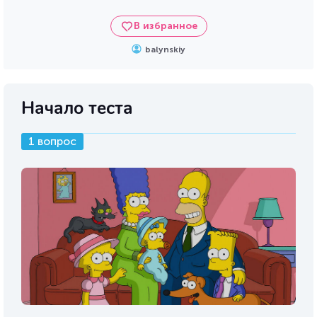
В избранное
balynskiy
Начало теста
1 вопрос