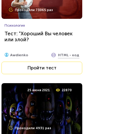
Проходили 9707 раз
Проходили 73065 раз
Психология
Психология
Тест на уникальность: "Что
Тест: "Хороший Вы человек
Вы видите первым?"
или злой?
HTML - код
Awdienko
HTML - код
Awdienko
Пройти тест
Пройти тест
9 августа 2021
27190
25 июня 2021
22870
Проходили 7462 раза
Проходили 4931 раз