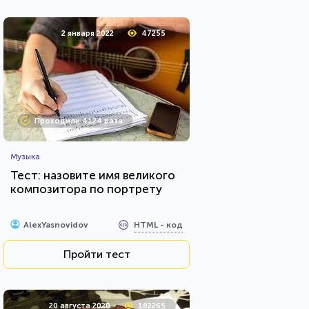
2 января 2022
47255
Проходили 4124 раза
Музыка
Тест: назовите имя великого
композитора по портрету
HTML - код
AlexYasnovidov
Пройти тест
20 августа 2020
182265