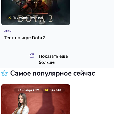
Проходили 8037 раз
Игры
Тест по игре Dota 2
Показать еще
HTML - код
Awdienko
больше
Пройти тест
Самое популярное сейчас
5 октября 2021
27251
23 ноября 2021
347048