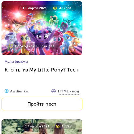
18 марта 2021
407361
Проходили 265627 раз
Мультфильмы
Кто ты из My Little Pony? Тест
HTML - код
Awdienko
Пройти тест
17 марта 2021
17727