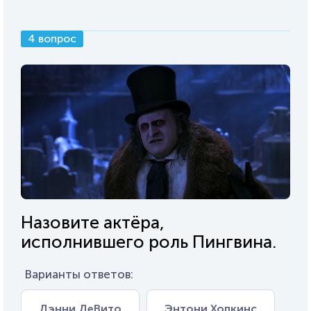
4 вопрос
Назовите актёра,
исполнившего роль Пингвина.
Варианты ответов:
Дэнни ДеВито
Энтони Хопкинс