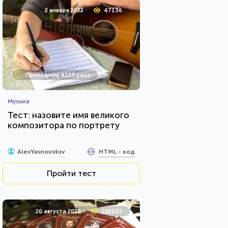
2 января 2022
47136
Проходили 4123 раза
Музыка
Тест: назовите имя великого
композитора по портрету
HTML - код
AlexYasnovidov
Пройти тест
20 августа 2020
182153