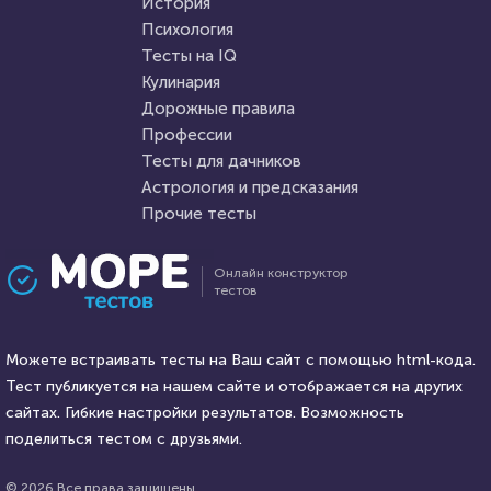
История
Пройти тест
Психология
Пройти тест
Тесты на IQ
Кулинария
Дорожные правила
3 июня 2020
3888
9 августа 2021
27165
Профессии
Тесты для дачников
Астрология и предсказания
Прочие тесты
Проходили 158 раз
Проходили 7454 раза
Онлайн конструктор
тестов
Игры
Психология
Угадаете, в какой игре был
Тест: Мизантроп ли вы?
этот лис?
Можете встраивать тесты на Ваш сайт с помощью html-кода.
Тест публикуется на нашем сайте и отображается на других
HTML - код
сайтах. Гибкие настройки результатов. Возможность
Илья Кузнецов
HTML - код
Awdienko
поделиться тестом с друзьями.
Пройти тест
Пройти тест
© 2026 Все права защищены.