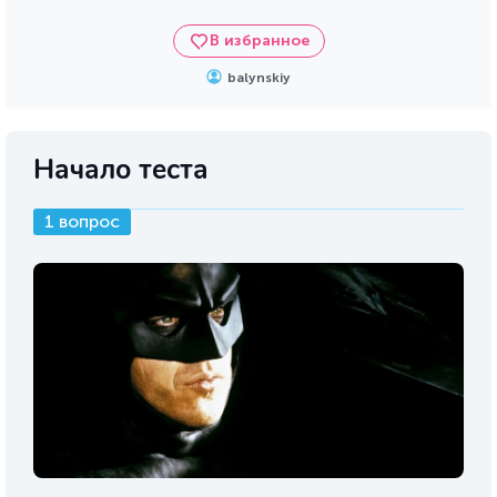
В избранное
balynskiy
Начало теста
1 вопрос