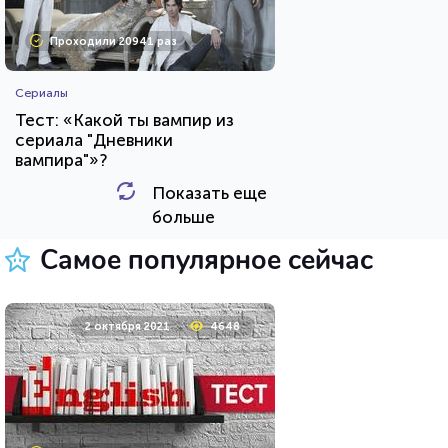
Проходили 20941 раз
Сериалы
Тест: «Какой ты вампир из
сериала "Дневники
вампира"»?
Показать еще
HTML - код
Awdienko
больше
Пройти тест
Самое популярное сейчас
8 мая 2021
10553
2 октября 2021
4648
Проходили 647 раз