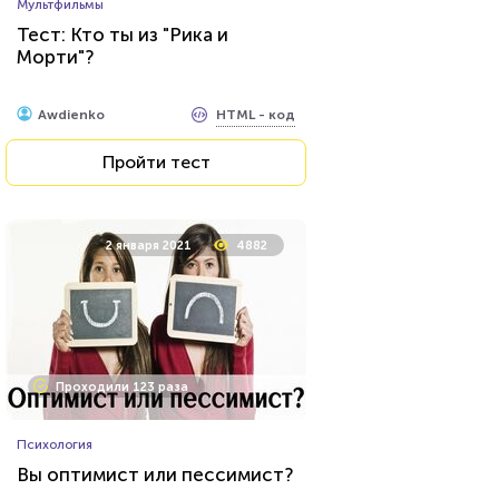
Мультфильмы
Угадай футболиста по фото!
Тест: Кто ты из "Рика и
Морти"?
HTML - код
Awdienko
HTML - код
Awdienko
Пройти тест
Пройти тест
4 февраля 2022
8739
2 января 2021
4882
Проходили 1649 раз
Проходили 123 раза
Фильмы
Психология
Тест для любителей
Вы оптимист или пессимист?
советского кино: помните ли