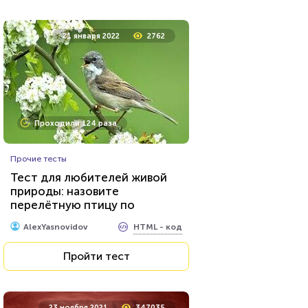
21 января 2022
2762
Проходили 124 раза
Прочие тесты
Тест для любителей живой
природы: назовите
перелётную птицу по
фотографии
HTML - код
AlexYasnovidov
Пройти тест
23 ноября 2021
347035