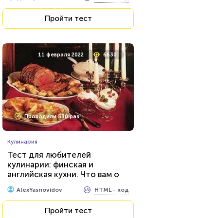
Пройти тест
11 февраля 2022
6630
Проходили 530 раз
Кулинария
Тест для любителей
кулинарии: финская и
английская кухни. Что вам о
них известно?
HTML - код
AlexYasnovidov
Пройти тест