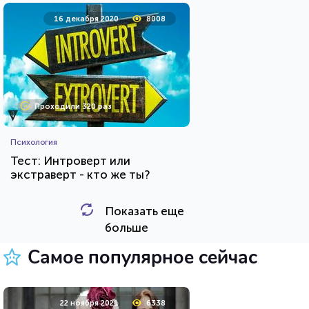
16 декабря 2020
8008
Проходили 320 раз
Психология
Тест: Интроверт или
экстраверт - кто же ты?
Показать еще
HTML - код
Awdienko
больше
Пройти тест
Самое популярное сейчас
23 марта 2021
219802
22 ноября 2021
6338