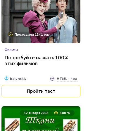
Проходили 74649 раз
Проходили 1241 раз
Психология
Фильмы
Тест на умственную
Попробуйте назвать 100%
отсталость
этих фильмов
HTML - код
Awdienko
HTML - код
balynskiy
Пройти тест
Пройти тест
23 ноября 2021
347012
12 января 2022
18076