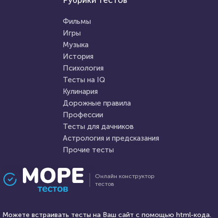
Рубрики тестов
Тесты для дачников
Тест по кулинарии: что
Тест: АПК
готовят в разных странах?
Фильмы
(Агропромышленный
Игры
комплекс)
Музыка
HTML - код
AlexYasnovidov
HTML - код
Awdienko
История
Пройти тест
Психология
Пройти тест
Тесты на IQ
Кулинария
Дорожные правила
31 марта 2021
224012
13 октября 2021
10160
Профессии
Тесты для дачников
Астрология и предсказания
Прочие тесты
Проходили 43426 раз
Проходили 1873 раза
Онлайн конструктор
тестов
Тесты на IQ
Мультфильмы
Тест на когнитивные
Тест: Кто ты из "Рика и
способности
Можете встраивать тесты на Ваш сайт с помощью html-кода.