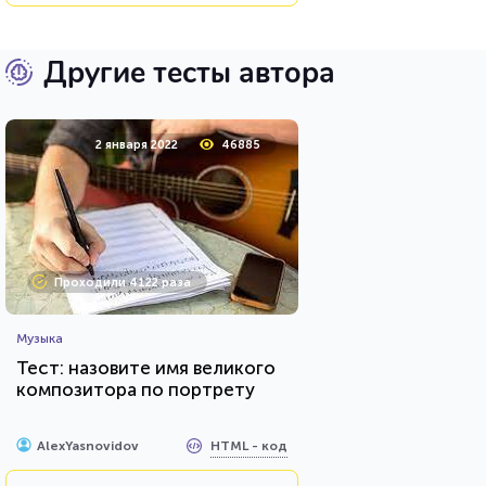
Другие тесты автора
2 января 2022
46885
Проходили 4122 раза
Музыка
Тест: назовите имя великого
композитора по портрету
HTML - код
AlexYasnovidov