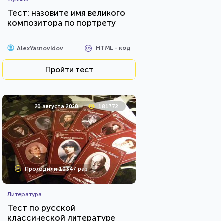
Тест: назовите имя великого
композитора по портрету
HTML - код
AlexYasnovidov
Пройти тест
20 августа 2020
181772
Проходили 10347 раз
Литература
Тест по русской
классической литературе