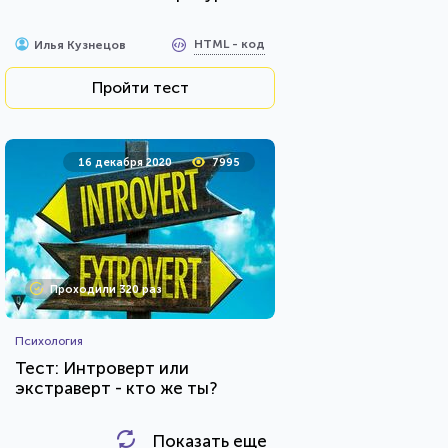
HTML - код
Илья Кузнецов
Пройти тест
16 декабря 2020
7995
Проходили 320 раз
Психология
Тест: Интроверт или
экстраверт - кто же ты?
Показать еще
HTML - код
Awdienko