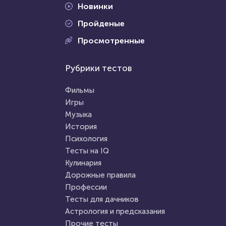
Новинки
Пройденые
Проходили 9897 раз
Просмотренные
Проходили 1576 раз
Фильмы
Рубрики тестов
Животные
Тест на знание советского
Тест: Рыбы. Угадай по фото и
фильма «Иван Васильевич
Фильмы
описанию!
меняет профессию»
Игры
Музыка
HTML - код
Илья Кузнецов
HTML - код
Awdienko
История
Пройти тест
Психология
Пройти тест
Тесты на IQ
Кулинария
Дорожные правила
28 марта 2022
4009
22 ноября 2021
6328
Профессии
Тесты для дачников
Астрология и предсказания
Прочие тесты