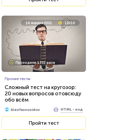
30 октября 2020
12437
16 января 2022
10210
Проходили 1016 раз
Проходили 1302 раза
Профессии
Прочие тесты
Сможете ли вы стать
Сложный тест на кругозор:
писателем?
20 новых вопросов отовсюду
обо всём
HTML - код
Илья Кузнецов
HTML - код
AlexYasnovidov
Пройти тест
Пройти тест