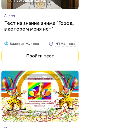
Проходили 815 раз
Игры
Аниме
Ребусы №4
Тест на знание аниме "Город,
в котором меня нет"
HTML - код
Rebus.wess
HTML - код
Валерия Жукова
Пройти тест
Пройти тест
29 декабря 2021
12317
2 апреля 2022
7200
Проходили 524 раза
Проходили 673 раза
Прочие тесты