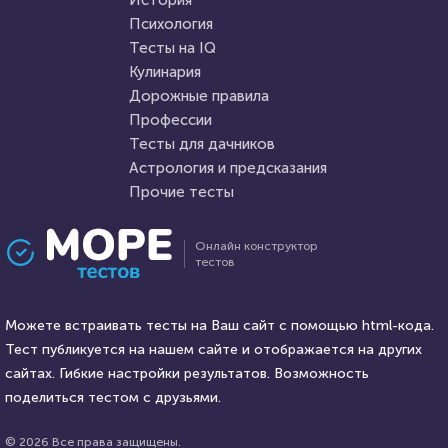
История
известны?
Пройти тест
Психология
Пройти тест
Тесты на IQ
Кулинария
Дорожные правила
22 февраля 2022
9714
1 февраля 2022
7968
Профессии
Тесты для дачников
Астрология и предсказания
Прочие тесты
Проходили 1207 раз
Проходили 1115 раз
Онлайн конструктор
тестов
Прочие тесты
Литература
Тест по биоэтике
Тест: "Жизнь и творчество
Можете встраивать тесты на Ваш сайт с помощью html-кода.
Маяковского В. В."
Тест публикуется на нашем сайте и отображается на других
HTML - код
сайтах. Гибкие настройки результатов. Возможность
Awdienko
HTML - код
Awdienko
поделиться тестом с друзьями.
Пройти тест
Пройти тест
© 2026 Все права защищены.