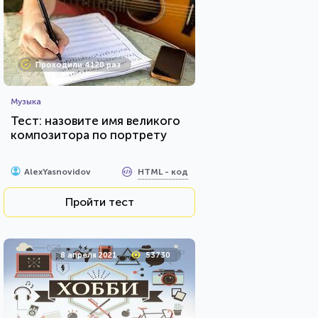
Проходили 4120 раз
Музыка
Тест: назовите имя великого
композитора по портрету
HTML - код
AlexYasnovidov
Пройти тест
8 апреля 2021
53730