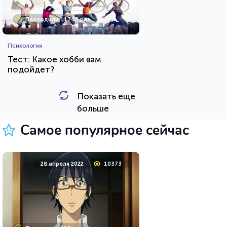
Проходили 11745 раз
Психология
Тест: Какое хобби вам
подойдет?
Показать еще
HTML - код
Awdienko
больше
Пройти тест
Самое популярное сейчас
24 марта 2022
4604
28 апреля 2022
10373
Проходили 146 раз