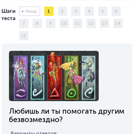
Шаги
1
2
3
4
5
6
Назад
теста
7
8
9
10
11
12
13
14
15
Любишь ли ты помогать другим
безвозмездно?
Варианты ответов: