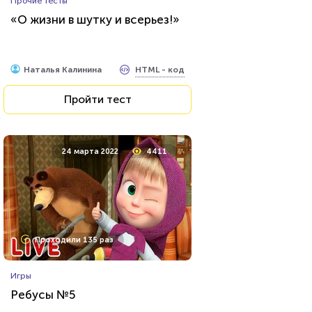
Прочие тесты
Тест: Муниципальное право
«О жизни в шутку и всерьез!»
HTML - код
Awdienko
HTML - код
Наталья Калинина
Пройти тест
Пройти тест
6 мая 2021
10357
24 марта 2022
4411
Проходили 704 раза
Проходили 135 раз
Психология
Игры
Тест на воображение
Ребусы №5