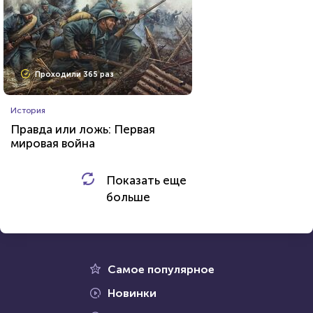
Проходили 605 раз
Проходили 365 раз
Животные
История
Тест о редких животных
Правда или ложь: Первая
мировая война
HTML - код
Илья Кузнецов
Показать еще
HTML - код
balynskiy
больше
Пройти тест
Пройти тест
23 июня 2021
53656
20 декабря 2021
48701
Самое популярное
Новинки