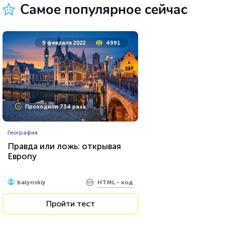
Самое популярное сейчас
20 декабря 2021
4121
9 февраля 2022
4991
Проходили 1034 раза
Проходили 734 раза
География
География
Тест по географии: столицы
Правда или ложь: открывая
Южной и Северной Америки
Европу
HTML - код
balynskiy
HTML - код
balynskiy
Пройти тест
Пройти тест