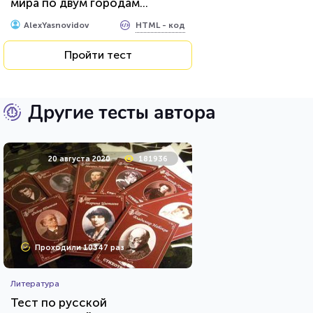
мира по двум городам...
HTML - код
AlexYasnovidov
Пройти тест
Другие тесты автора
20 августа 2020
181936
Проходили 10347 раз
Литература
Тест по русской