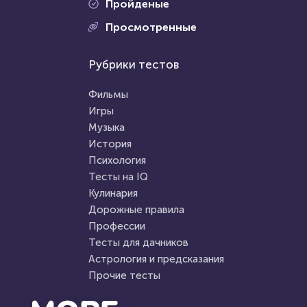
Пройденые
Проходили 20931 раз
Просмотренные
Проходили 12100 раз
Сериалы
Рубрики тестов
География
Тест: «Какой ты вампир из
Сложный и очень интересный
сериала "Дневники
Фильмы
тест по географии
вампира"»?
Игры
Музыка
HTML - код
Awdienko
HTML - код
AlexYasnovidov
История
Пройти тест
Психология
Пройти тест
Тесты на IQ
Кулинария
Дорожные правила
25 марта 2021
5269
14 декабря 2021
95259
Профессии
Тесты для дачников
Астрология и предсказания
Прочие тесты
Проходили 137 раз