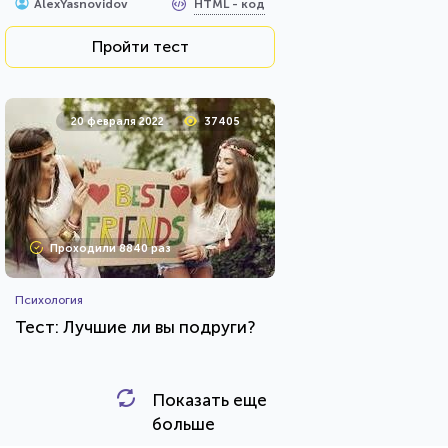
HTML - код
AlexYasnovidov
Пройти тест
20 февраля 2022
37405
Проходили 8840 раз
Психология
Тест: Лучшие ли вы подруги?
Показать еще
HTML - код
Awdienko
больше
Пройти тест