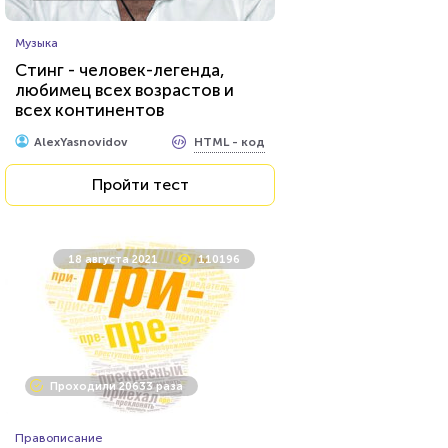
Музыка
Стинг - человек-легенда,
любимец всех возрастов и
всех континентов
HTML - код
AlexYasnovidov
Пройти тест
18 августа 2021
110196
Проходили 20633 раза
Правописание