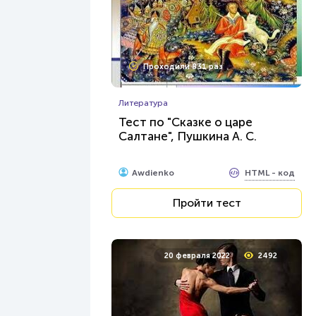
Проходили 831 раз
Литература
Тест по "Сказке о царе
Салтане", Пушкина А. С.
HTML - код
Awdienko
Пройти тест
20 февраля 2022
2492