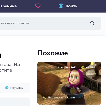
тренные
Войти
Похожие
а
зова. На
6 апреля 2022
6104
отите
balynskiy
Проходили 441 раз