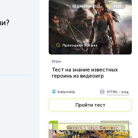
12 декабря 2021
4222
ии?
Проходили 318 раз
Игры
Тест на знание известных
героинь из видеоигр
HTML - код
balynskiy
Пройти тест
13 октября 2021
7420