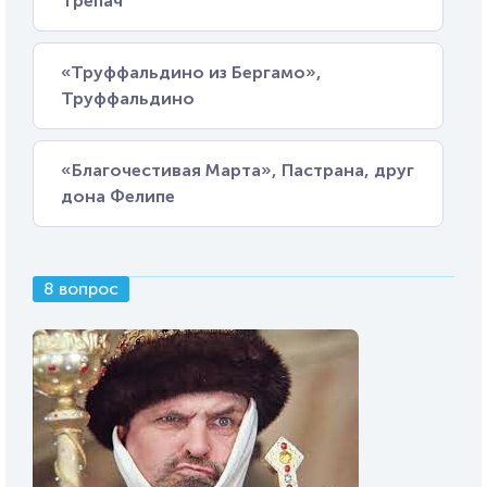
Трепач
«Труффальдино из Бергамо»,
Труффальдино
«Благочестивая Марта», Пастрана, друг
дона Фелипе
8 вопрос