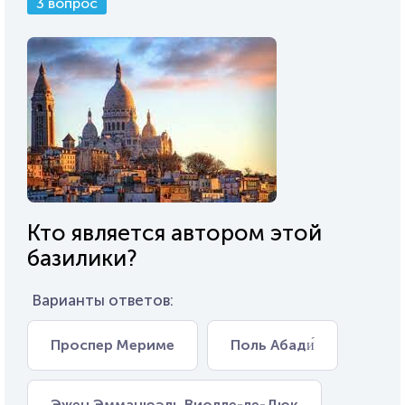
3 вопрос
Кто является автором этой
базилики?
Варианты ответов:
Проспер Мериме
Поль Абади́
Эжен Эмманюэль Виолле-ле-Дюк