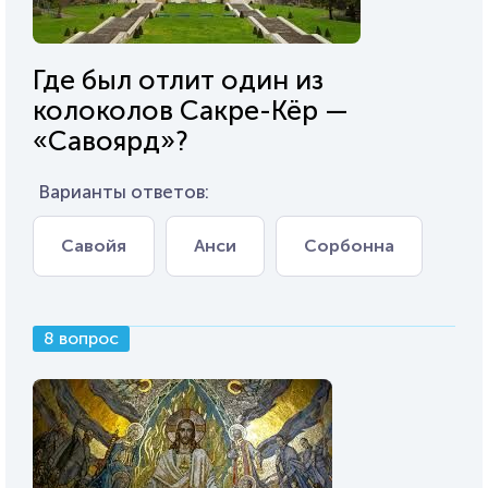
Где был отлит один из
колоколов Сакре-Кёр —
«Савоярд»?
Варианты ответов:
Савойя
Анси
Сорбонна
8 вопрос