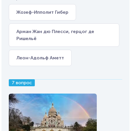
Жозеф-Ипполит Гибер
Арман Жан дю Плесси, герцог де
Ришельё
Леон-Адольф Аметт
7 вопрос