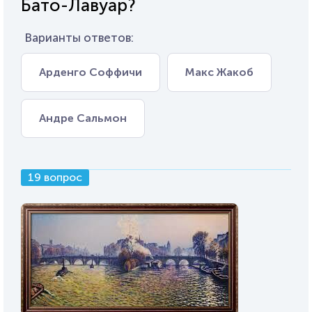
Бато-Лавуар?
Варианты ответов:
Арденго Соффичи
Макс Жакоб
Андре Сальмон
19 вопрос