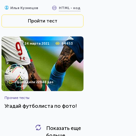
HTML - код
Илья Кузнецов
Пройти тест
24 марта 2021
64453
Проходили 22948 раз
Прочие тесты
Угадай футболиста по фото!
Показать еще
HTML - код
Awdienko
больше