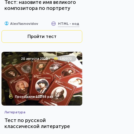
Тест: назовите имя великого
композитора по портрету
HTML - код
AlexYasnovidov
Пройти тест
20 августа 2020
182072
Проходили 10348 раз
Литература
Тест по русской
классической литературе