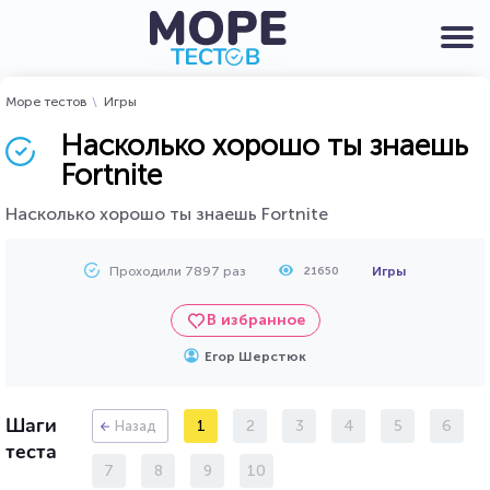
Море тестов
Игры
Насколько хорошо ты знаешь
Fortnite
Насколько хорошо ты знаешь Fortnite
Проходили 7897 раз
Игры
21650
В избранное
Егор Шерстюк
Шаги
1
2
3
4
5
6
Назад
теста
7
8
9
10