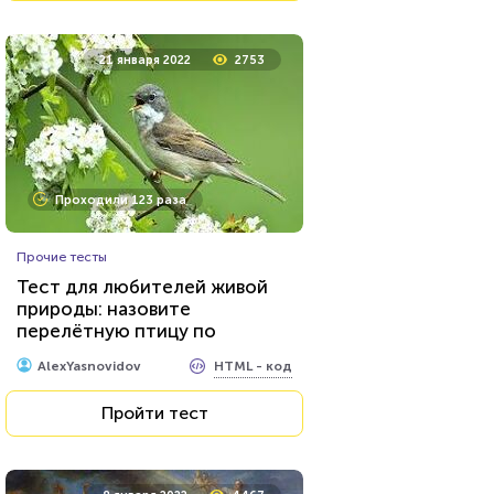
8 мая 2021
10538
21 января 2022
2753
Проходили 646 раз
Проходили 123 раза
Сериалы
Прочие тесты
Тест на знание персонажей
Тест для любителей живой
сериалов от Netflix
природы: назовите
перелётную птицу по
HTML - код
balynskiy
фотографии
HTML - код
AlexYasnovidov
Пройти тест
Пройти тест
15 февраля 2022
53612