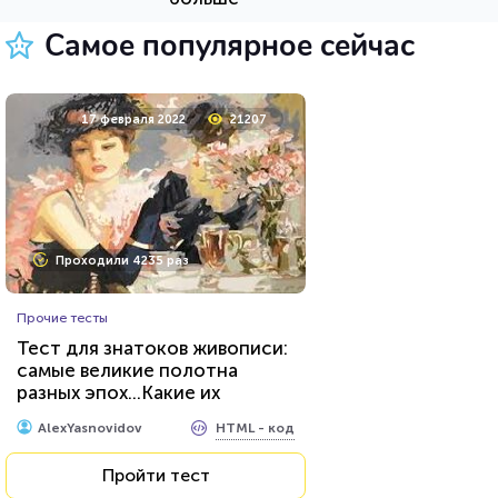
Пройти тест
Самое популярное сейчас
23 июня 2021
53680
17 февраля 2022
21207
Проходили 20936 раз
Проходили 4235 раз
Сериалы
Прочие тесты
Тест: «Какой ты вампир из
Тест для знатоков живописи:
сериала "Дневники
самые великие полотна
вампира"»?
разных эпох...Какие их
HTML - код
Awdienko
секреты вы знаете?
HTML - код
AlexYasnovidov
Пройти тест
Пройти тест