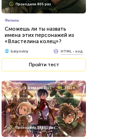
Проходили 805 раз
Фильмы
Сможешь ли ты назвать
имена этих персонажей из
«Властелина колец»?
HTML - код
balynskiy
Пройти тест
1 февраля 2021
73224
Проходили 18631 раз