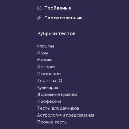
Пройденые
Проходили 8033 раза
Просмотренные
Проходили 354 раза
Игры
Рубрики тестов
Прочие тесты
Тест по игре Dota 2
Тест по сказкам: помните ли
Фильмы
вы истории, которые
Игры
приводили вас в восторг в
Музыка
HTML - код
Awdienko
детстве?
HTML - код
AlexYasnovidov
История
Пройти тест
Психология
Пройти тест
Тесты на IQ
Кулинария
Дорожные правила
5 января 2021
6343
2 октября 2021
4639
Профессии
Тесты для дачников
Астрология и предсказания
Прочие тесты