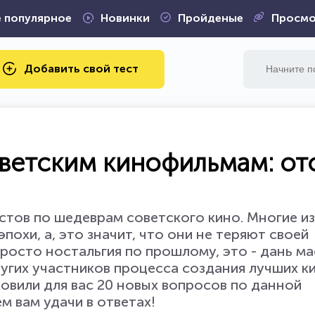
 популярное
Новинки
Пройденые
Просмо
Добавить свой тест
оветским кинофильмам: о
ов по шедеврам советского кино. Многие из
охи, а, это значит, что они не теряют своей
 просто ностальгия по прошлому, это - дань м
ругих участников процесса создания лучших к
овили для вас 20 новых вопросов по данной
м вам удачи в ответах!