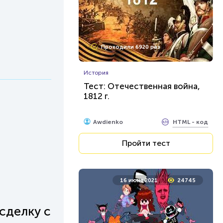
Проходили 6920 раз
История
Тест: Отечественная война,
1812 г.
HTML - код
Awdienko
Пройти тест
16 июня 2021
24745
сделку с