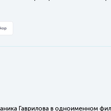
йор
аника Гаврилова в одноименном фи