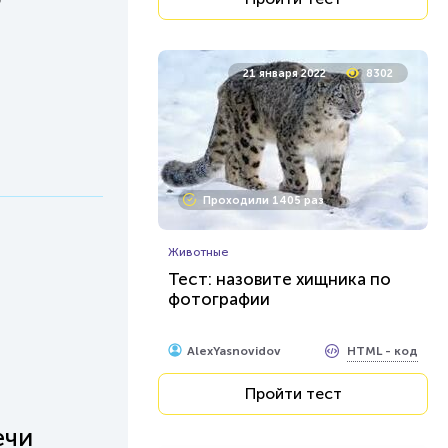
21 января 2022
8302
Проходили 1405 раз
Животные
Тест: назовите хищника по
фотографии
HTML - код
AlexYasnovidov
Пройти тест
ечи