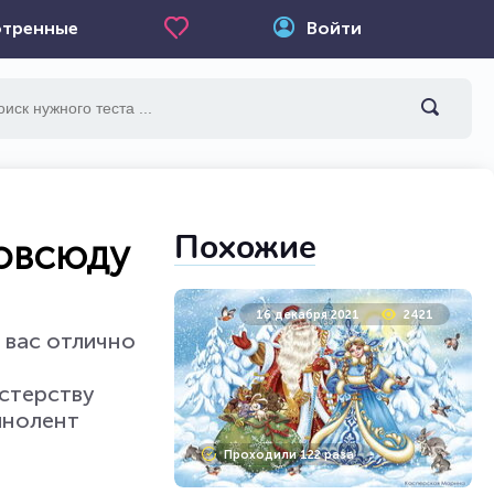
тренные
Войти
Похожие
товсюду
16 декабря 2021
2421
 вас отлично
астерству
инолент
Проходили 122 раза