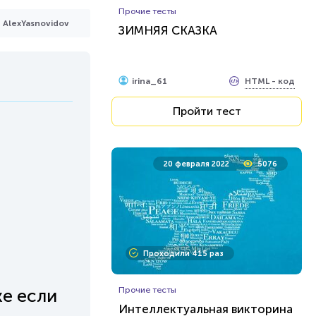
Прочие тесты
AlexYasnovidov
ЗИМНЯЯ СКАЗКА
HTML - код
irina_61
Пройти тест
20 февраля 2022
5076
Проходили 415 раз
е если
Прочие тесты
Интеллектуальная викторина