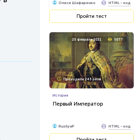
HTML - код
Олеся Шафаренко
Пройти тест
25 февраля 2021
5077
Проходили 243 раза
История
Первый Император
HTML - код
RuzilyaP
о
Пройти тест