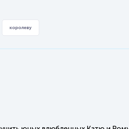
королеву
лучить юных влюбленных Катю и Рому