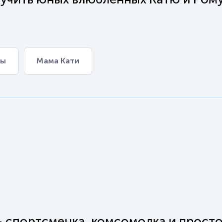
мы
Мама Кати
 - спортсменка, комсомолка и прост