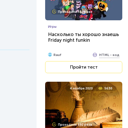
Проходили 5179 раз
Игры
Насколько ты хорошо знаешь
Friday night funkin
HTML - код
Rauf
Пройти тест
4 ноября 2020
5630
Проходили 692 раза