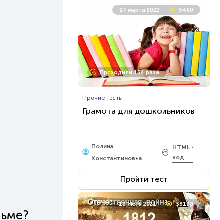
27 марта 2022
5460
Проходили 164 раза
Прочие тесты
Грамота для дошкольников
Полина
HTML -
код
Константиновна
Пройти тест
13 июля 2021
38178
льме?