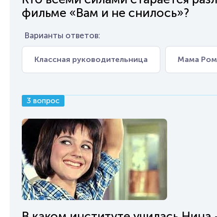
фильме «Вам и не снилось»?
Варианты ответов:
Классная руководительница
Мама Ро
3 вопрос
В каком институте училась Нина