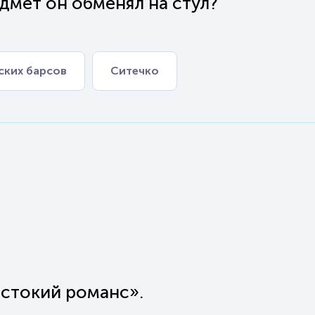
дмет он обменял на стул?
ских барсов
Ситечко
стокий романс».