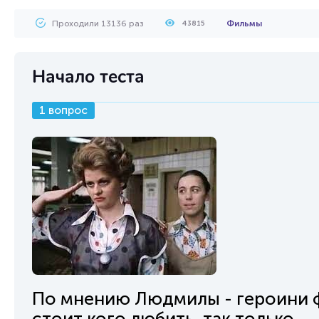
Проходили 13136 раз
Фильмы
43815
Начало теста
1 вопрос
По мнению Людмилы - героини ф
стоит кого любить, так только ...