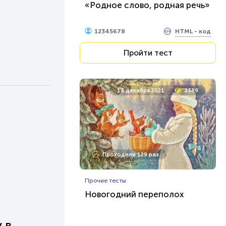
«Родное слово, родная речь»
HTML - код
12345678
Пройти тест
13 декабря 2021
2389
Проходили 129 раз
Прочие тесты
Новогодний переполох
 в