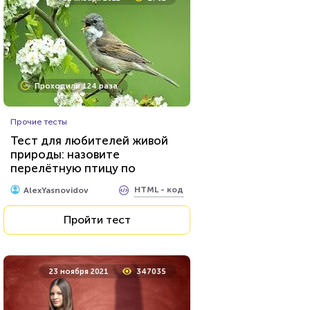
Проходили 124 раза
Прочие тесты
Тест для любителей живой
природы: назовите
перелётную птицу по
фотографии
HTML - код
AlexYasnovidov
Пройти тест
23 ноября 2021
347035