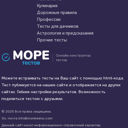
Кулинария
Дорожные правила
3 июня 2020
3888
9 августа 2021
27165
Профессии
Тесты для дачников
Астрология и предсказания
Прочие тесты
Проходили 158 раз
Проходили 7454 раза
Онлайн конструктор
тестов
Игры
Психология
Угадаете, в какой игре был
Тест: Мизантроп ли вы?
этот лис?
Можете встраивать тесты на Ваш сайт с помощью html-кода.
Тест публикуется на нашем сайте и отображается на других
HTML - код
сайтах. Гибкие настройки результатов. Возможность
Илья Кузнецов
HTML - код
Awdienko
поделиться тестом с друзьями.
Пройти тест
Пройти тест
© 2026 Все права защищены.
Эл. почта info@moretestov.com
Данный сайт носит информационно-справочный характер.
23 марта 2021
219837