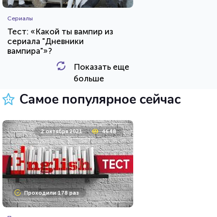
Сериалы
Тест: «Какой ты вампир из
сериала "Дневники
вампира"»?
Показать еще
HTML - код
Awdienko
больше
Пройти тест
Самое популярное сейчас
8 мая 2021
10553
2 октября 2021
4648
Проходили 647 раз
Проходили 178 раз
Сериалы