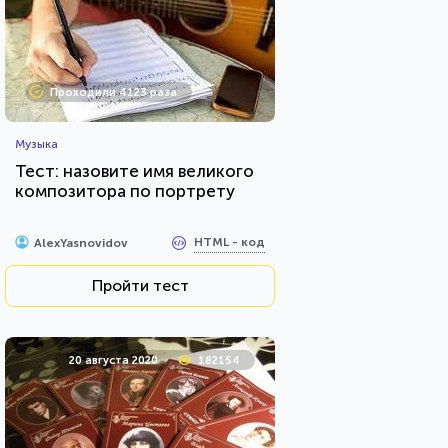
Проходили 4123 раза
Музыка
Тест: назовите имя великого
композитора по портрету
HTML - код
AlexYasnovidov
Пройти тест
20 августа 2020
182154