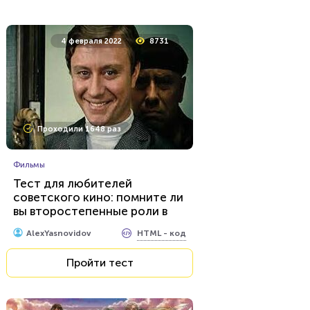
20 апреля 2021
8510
4 февраля 2022
8731
Проходили 805 раз
Проходили 1648 раз
Фильмы
Сможешь ли ты назвать
имена этих персонажей из
Фильмы
«Властелина колец»?
Тест для любителей
советского кино: помните ли
HTML - код
balynskiy
вы второстепенные роли в
знаменитых фильмах?
Пройти тест
HTML - код
AlexYasnovidov
Пройти тест