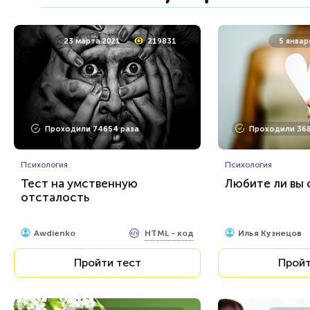
8 сентября 2020
14902
8 январ
23 марта 2021
219831
5 январ
Проходили 2297 раз
Проходили 735
Проходили 74654 раза
Проходили 368
Игры
Литература
Игра Mortal Kombat
Тест на знание
Психология
римской мифо
Психология
Тест на умственную
Любите ли вы 
отсталость
HTML - код
Илья Кузнецов
balynskiy
Пройти тест
Пройт
HTML - код
Awdienko
Илья Кузнецов
Пройти тест
Пройт