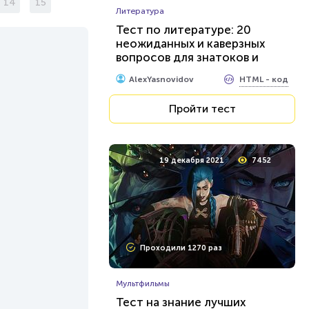
14
15
Литература
Тест по литературе: 20
неожиданных и каверзных
вопросов для знатоков и
ценителей
HTML - код
AlexYasnovidov
Пройти тест
19 декабря 2021
7452
Проходили 1270 раз
Мультфильмы
Тест на знание лучших