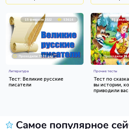
15 февраля 2022
53616
31 декабр
Проходили 7539 раз
Проходили 354
Литература
Прочие тесты
Тест: Великие русские
Тест по сказк
писатели
вы истории, к
приводили вас 
детстве?
HTML - код
Awdienko
AlexYasnovidov
Пройти тест
Пройт
Самое популярное се