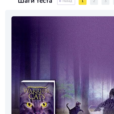
Шаги теста
1
2
3
Назад