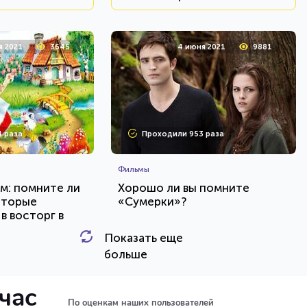
я 2021
3645
4 июня 2021
9881
 раза
Проходили 953 раза
Фильмы
ам: помните ли
Хорошо ли вы помните
оторые
«Сумерки»?
в восторг в
Показать еще
HTML - код
HTML - код
balynskiy
больше
и тест
Пройти тест
йчас
По оценкам наших пользователей