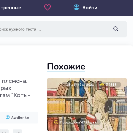
тренные
Войти
Похожие
а племена.
16 декабря 2021
34515
орых
гам "Коты-
Awdienko
Проходили 4757 раз