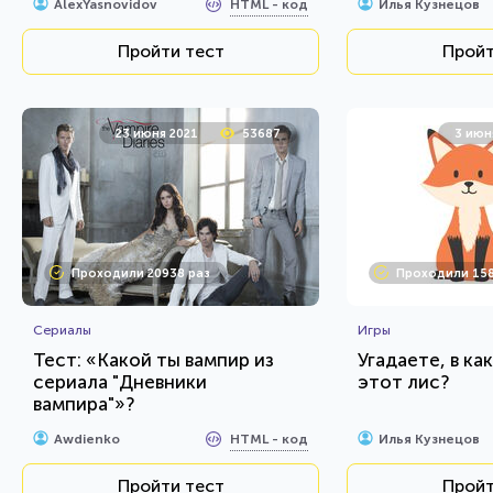
HTML - код
AlexYasnovidov
Илья Кузнецов
Пройти тест
Пройт
23 июня 2021
53687
3 июн
Проходили 20938 раз
Проходили 158
Сериалы
Игры
Тест: «Какой ты вампир из
Угадаете, в ка
сериала "Дневники
этот лис?
вампира"»?
HTML - код
Awdienko
Илья Кузнецов
Пройти тест
Пройт