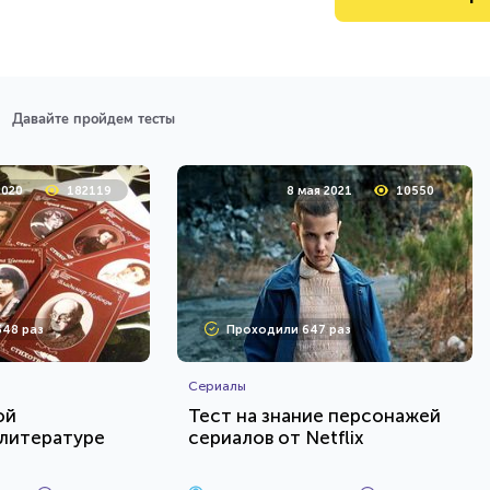
Давайте пройдем тесты
2020
182119
8 мая 2021
10550
48 раз
Проходили 647 раз
Сериалы
ой
Тест на знание персонажей
 литературе
сериалов от Netflix