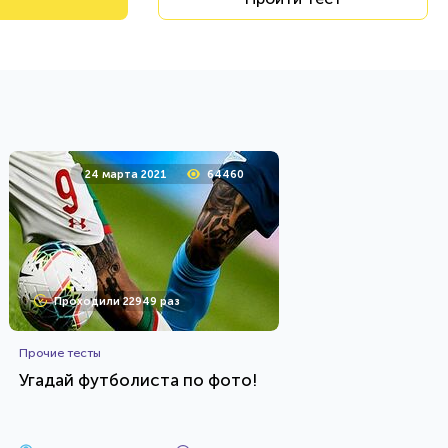
24 марта 2021
64460
Проходили 22949 раз
Прочие тесты
Угадай футболиста по фото!