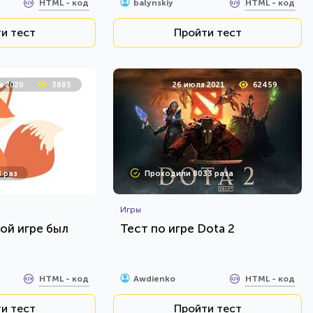
HTML - код
HTML - код
balynskiy
и тест
Пройти тест
я 2020
3885
26 июля 2021
62459
 раз
Проходили 8033 раза
Игры
кой игре был
Тест по игре Dota 2
HTML - код
HTML - код
Awdienko
и тест
Пройти тест