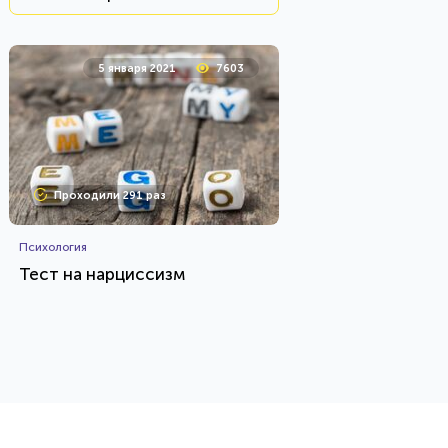
5 января 2021
7603
Проходили 291 раз
Психология
Тест на нарциссизм
HTML - код
Awdienko
Пройти тест