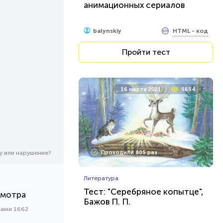
анимационных сериалов
HTML - код
balynskiy
Пройти тест
16 марта 2021
5654
у или нарушение?
Проходили 805 раз
Литература
Тест: "Серебряное копытце",
смотра
Бажов П. П.
ками 1662