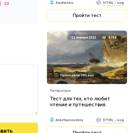
HTML - код
Awdienko
10
Пройти тест
11 января 2022
4768
Проходили 385 раз
Литература
Тест для тех, кто любит
чтение и путешествия
HTML - код
AlexYasnovidov
Пройти тест