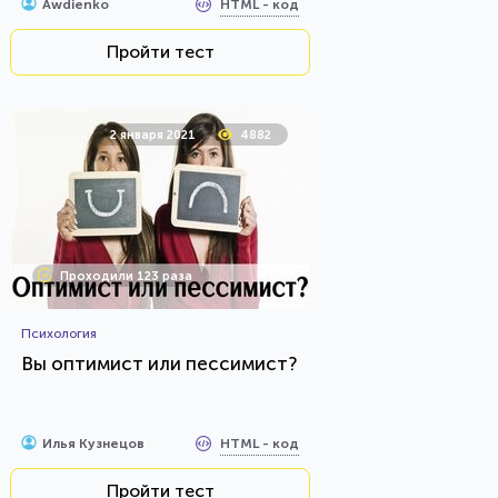
HTML - код
Awdienko
Пройти тест
2 января 2021
4882
Проходили 123 раза
Психология
Вы оптимист или пессимист?
HTML - код
Илья Кузнецов
Пройти тест