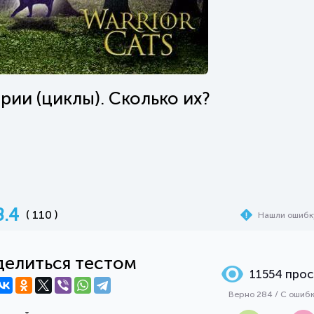
рии (циклы). Сколько их?
8.4
( 110 )
Нашли ошибк
елиться тестом
11554 про
Верно 284 / С ошиб