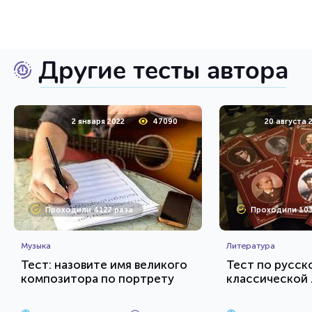
Другие тесты автора
2 января 2022
47090
20 августа 
Проходили 4122 раза
Проходили 103
Музыка
Литература
Тест: назовите имя великого
Тест по русск
композитора по портрету
классической