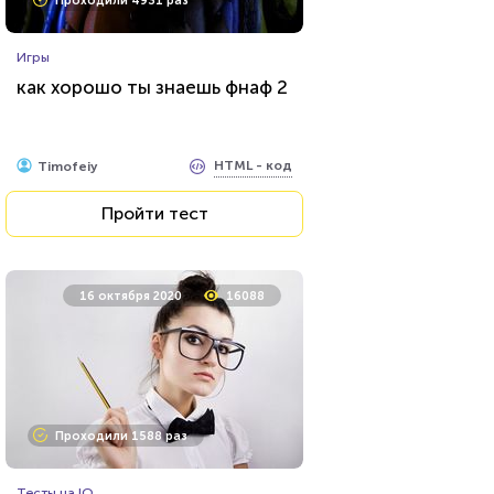
Проходили 4931 раз
Игры
как хорошо ты знаешь фнаф 2
HTML - код
Timofeiy
Пройти тест
16 октября 2020
16088
Проходили 1588 раз
Тесты на IQ