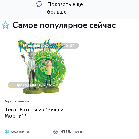
Показать еще
HTML - код
Awdienko
больше
Пройти тест
Самое популярное сейчас
26 июля 2021
62440
13 октября 2021
10180
Проходили 8032 раза
Проходили 1887 раз
Игры
Мультфильмы
Тест по игре Dota 2
Тест: Кто ты из "Рика и
Морти"?
HTML - код
Awdienko
HTML - код
Awdienko