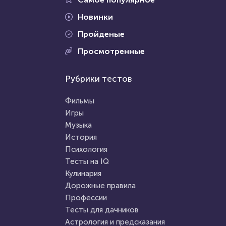
Новинки
Пройденые
Проходили 15379 раз
Просмотренные
Проходили 74651 раз
Литература
Рубрики тестов
Психология
Литературный тест: 20
Тест на умственную
вопросов по знаменитым
Фильмы
отсталость
книгам
Игры
Музыка
HTML - код
AlexYasnovidov
HTML - код
Awdienko
История
Пройти тест
Психология
Пройти тест
Тесты на IQ
Кулинария
Дорожные правила
17 марта 2021
17733
3 января 2021
6884
Профессии
Тесты для дачников
Астрология и предсказания