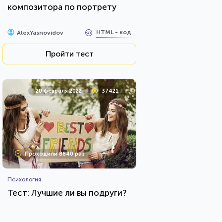
композитора по портрету
HTML - код
AlexYasnovidov
Пройти тест
20 февраля 2022
37421
Проходили 8840 раз
Психология
Тест: Лучшие ли вы подруги?