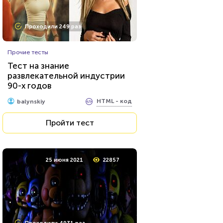
Проходили 249 раз
Прочие тесты
Тест на знание
развлекательной индустрии
90-х годов
HTML - код
balynskiy
Пройти тест
25 июня 2021
22857