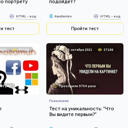
по портрету
подойдет?
HTML - код
HTML - код
Awdienko
и тест
Пройти тест
 2021
83744
5 октября 2021
27186
89 раз
Проходили 9704 раза
Психология
п
Тест на уникальность: "Что
Вы видите первым?"