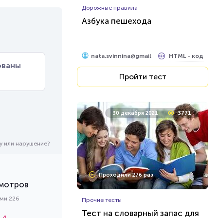
Дорожные правила
Азбука пешехода
HTML - код
nata.svinnina@gmail
ованы
Пройти тест
30 декабря 2021
3771
у или нарушение?
Проходили 276 раз
мотров
ами 226
Прочие тесты
Тест на словарный запас для