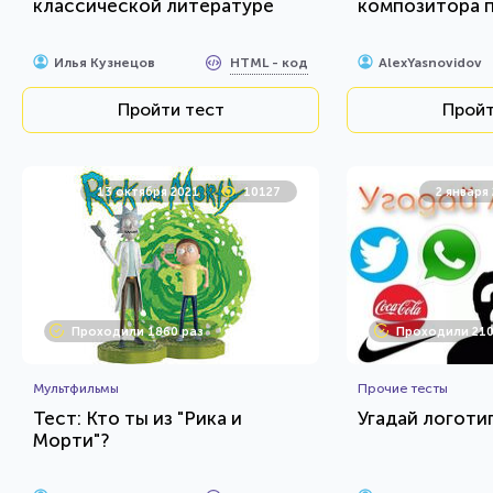
классической литературе
композитора 
HTML - код
Илья Кузнецов
AlexYasnovidov
Пройти тест
Пройт
13 октября 2021
10127
2 января
Проходили 1860 раз
Проходили 210
Мультфильмы
Прочие тесты
Тест: Кто ты из "Рика и
Угадай логоти
Морти"?