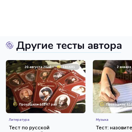
Другие тесты автора
20 августа 2020
181681
2 января
Проходили 10347 раз
Проходили 412
Литература
Музыка
Тест по русской
Тест: назовит