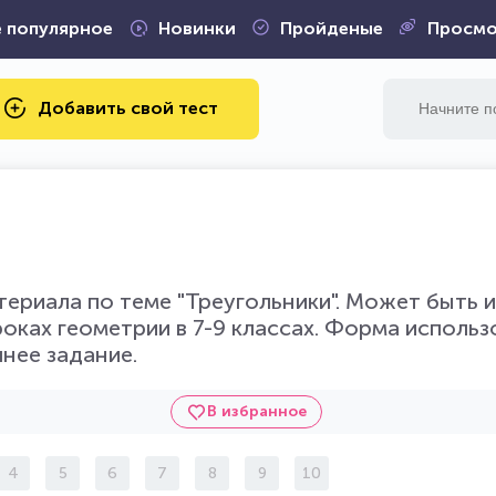
 популярное
Новинки
Пройденые
Просмо
Добавить свой тест
териала по теме "Треугольники". Может быть 
уроках геометрии в 7-9 классах. Форма использ
нее задание.
В избранное
4
5
6
7
8
9
10