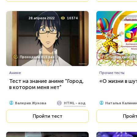
28 апреля 2022
10374
2 апрел
Проходили 815 раз
Проходили 673
Аниме
Прочие тесты
Тест на знание аниме "Город,
«О жизни в шут
в котором меня нет"
HTML - код
Валерия Жукова
Наталья Калини
Пройти тест
Пройт