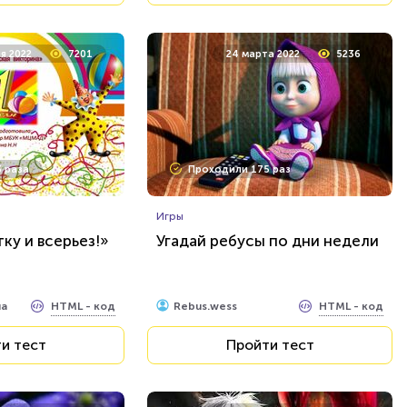
я 2022
7201
24 марта 2022
5236
 раза
Проходили 175 раз
Игры
ку и всерьез!»
Угадай ребусы по дни недели
HTML - код
HTML - код
на
Rebus.wess
и тест
Пройти тест