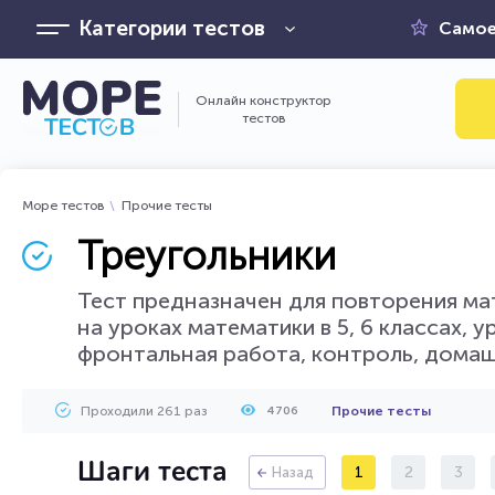
Категории тестов
Самое
Онлайн конструктор
тестов
Море тестов
Прочие тесты
Треугольники
Тест предназначен для повторения ма
на уроках математики в 5, 6 классах, 
фронтальная работа, контроль, домаш
Проходили 261 раз
Прочие тесты
4706
Шаги теста
1
2
3
Назад