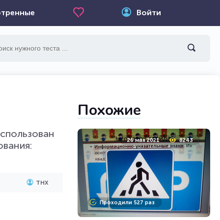
тренные
Войти
Похожие
использован
26 мая 2021
8243
ования:
ТНХ
Проходили 527 раз