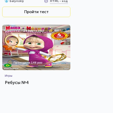
HTML - код
balynskiy
Пройти тест
24 марта 2022
4605
Проходили 146 раз
Игры
Ребусы №4
HTML - код
Rebus.wess
Пройти тест