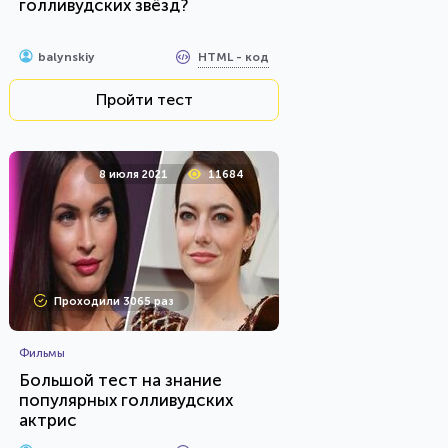
голливудских звёзд?
HTML - код
balynskiy
Пройти тест
8 июля 2021
11684
Проходили 3065 раз
Фильмы
Большой тест на знание
популярных голливудских
актрис