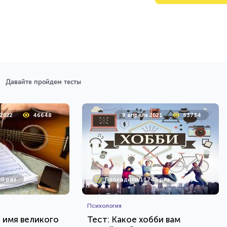
Давайте пройдем тесты
 2022
46648
8 апреля 2021
53734
0 раз
Проходили 11745 раз
Психология
е имя великого
Тест: Какое хобби вам