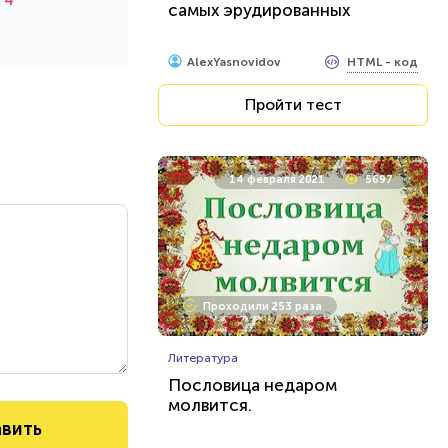
4
самых эрудированных
HTML - код
AlexYasnovidov
Пройти тест
14 февраля 2021
5697
Проходили 253 раза
Литература
Пословица недаром
молвится.