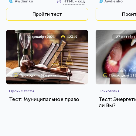
HTML - код
Awdienko
Awdienko
Пройти тест
Пройт
29 декабря 2021
12319
27 октября
Проходили 524 раза
Проходили 113
Прочие тесты
Психология
Тест: Муниципальное право
Тест: Энергет
ли Вы?
HTML - код
Awdienko
Awdienko
Пройти тест
Пройт