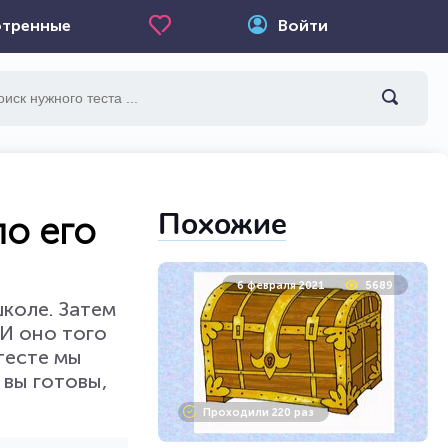
тренные
Войти
Похожие
по его
6 февраля 2021
5689
коле. Затем
 И оно того
 тесте мы
 вы готовы,
Проходили 220 раз