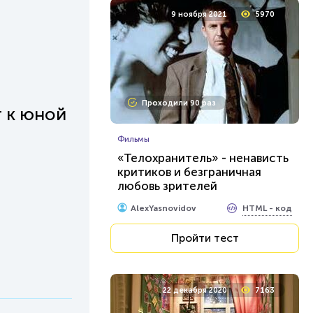
9 ноября 2021
5970
Проходили 90 раз
т к юной
Фильмы
«Телохранитель» - ненависть
критиков и безграничная
любовь зрителей
HTML - код
AlexYasnovidov
Пройти тест
22 декабря 2020
7163