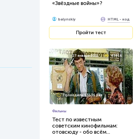
«Звёздные войны»?
HTML - код
balynskiy
Пройти тест
27 января 2022
43816
Проходили 13136 раз
Фильмы
Тест по известным
советским кинофильмам:
отовсюду - обо всём...