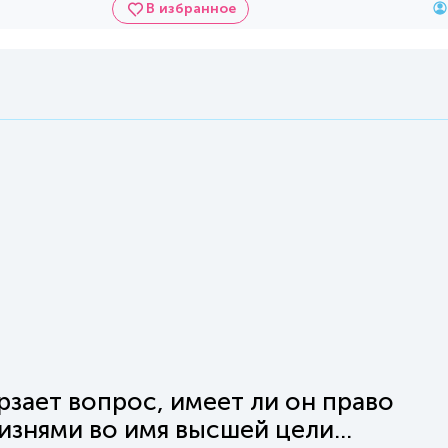
В избранное
рзает вопрос, имеет ли он право
знями во имя высшей цели...