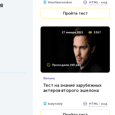
HTML - код
AlexYasnovidov
я
Пройти тест
27 января 2021
5367
Проходили 290 раз
Фильмы
Тест на знание зарубежных
актеров второго эшелона
HTML - код
balynskiy
Пройти тест