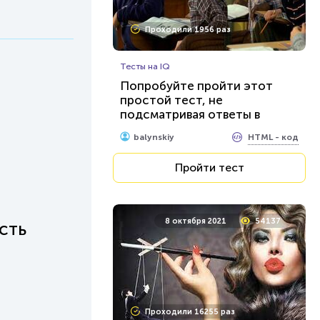
Проходили 1956 раз
Тесты на IQ
Попробуйте пройти этот
простой тест, не
подсматривая ответы в
интернете
HTML - код
balynskiy
Пройти тест
8 октября 2021
54137
сть
Проходили 16255 раз