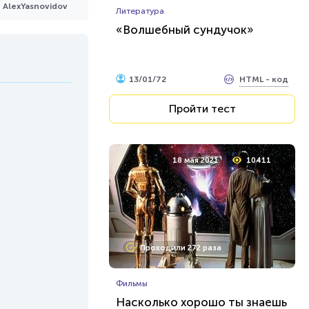
AlexYasnovidov
Литература
«Волшебный сундучок»
HTML - код
13/01/72
Пройти тест
18 мая 2021
10411
Проходили 272 раза
Фильмы
Насколько хорошо ты знаешь