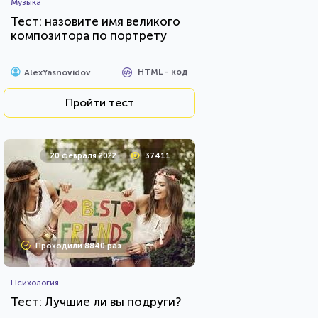
Музыка
Тест: назовите имя великого
композитора по портрету
HTML - код
AlexYasnovidov
Пройти тест
20 февраля 2022
37411
Проходили 8840 раз
Психология
Тест: Лучшие ли вы подруги?