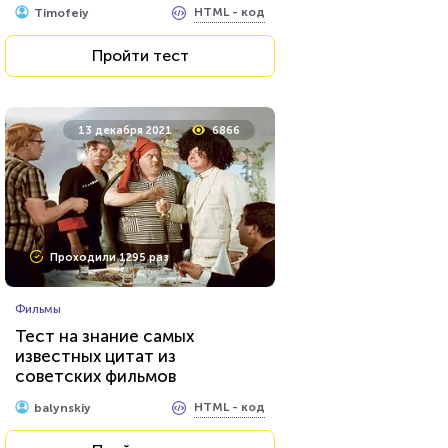
HTML - код
Timofeiy
Пройти тест
Пройти тест
10 сентября 2021
12573
13 декабря 2021
6866
Проходили 2673 раза
Проходили 1295 раз
Мультфильмы
Фильмы
Тест: Фиксики
Тест на знание самых
известных цитат из
советских фильмов
HTML - код
Awdienko
HTML - код
balynskiy
Пройти тест