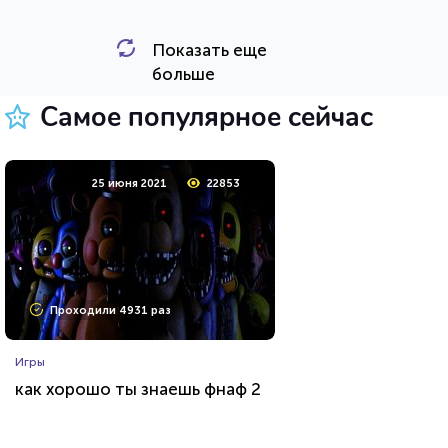
Показать еще
HTML - код
Awdienko
больше
Пройти тест
Самое популярное сейчас
12 сентября 2020
7475
25 июня 2021
22853
Проходили 606 раз
Проходили 4931 раз
Животные
Игры
Тест о редких животных
как хорошо ты знаешь фнаф 2
HTML - код
Илья Кузнецов