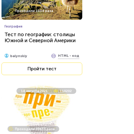
Проходили 1034 раза
География
Тест по географии: столицы
Южной и Северной Америки
HTML - код
balynskiy
Пройти тест
18 августа 2021
110202
Проходили 20633 раза