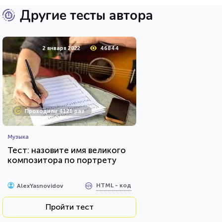
Другие тесты автора
2 января 2022
46844
Проходили 4121 раз
Музыка
Тест: назовите имя великого
композитора по портрету
HTML - код
AlexYasnovidov
Пройти тест