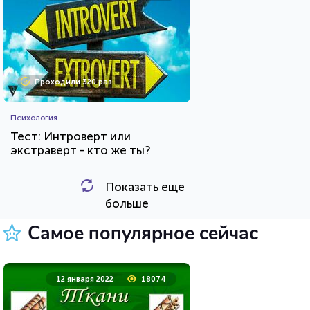
Проходили 320 раз
Психология
Тест: Интроверт или
экстраверт - кто же ты?
Показать еще
HTML - код
Awdienko
больше
Пройти тест
Самое популярное сейчас
23 марта 2021
219798
12 января 2022
18074