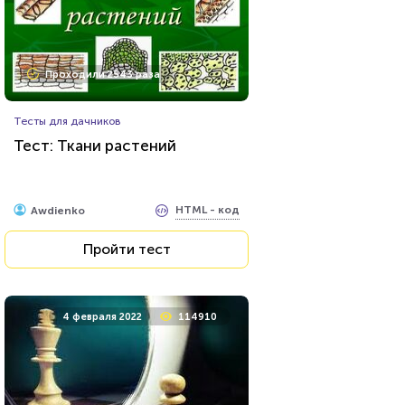
Проходили 74649 раз
Проходили 2543 раза
Психология
Тесты для дачников
Тест на умственную
Тест: Ткани растений
отсталость
HTML - код
Awdienko
HTML - код
Awdienko
Пройти тест
Пройти тест
11 мая 2020
36730
4 февраля 2022
114910