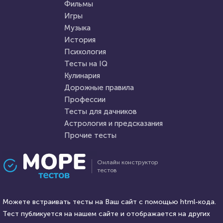
"Новгородская Русь:
способности
Фильмы
утверждение самобытной
Игры
красоты"
Музыка
HTML - код
Awdienko
HTML - код
Алекса Князева
История
Пройти тест
Психология
Пройти тест
Тесты на IQ
Кулинария
Дорожные правила
30 октября 2020
12446
14 декабря 2021
28956
Профессии
Тесты для дачников
Астрология и предсказания
Прочие тесты
Проходили 1016 раз
Проходили 9077 раз
Онлайн конструктор
тестов
Профессии
Прочие тесты
Сможете ли вы стать
Увлекательный тест на
писателем?
Можете встраивать тесты на Ваш сайт с помощью html-кода.
кругозор и эрудицию
Тест публикуется на нашем сайте и отображается на других