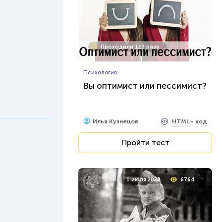
Проходили 123 раза
Психология
Вы оптимист или пессимист?
HTML - код
Илья Кузнецов
Пройти тест
1 июля 2020
6764