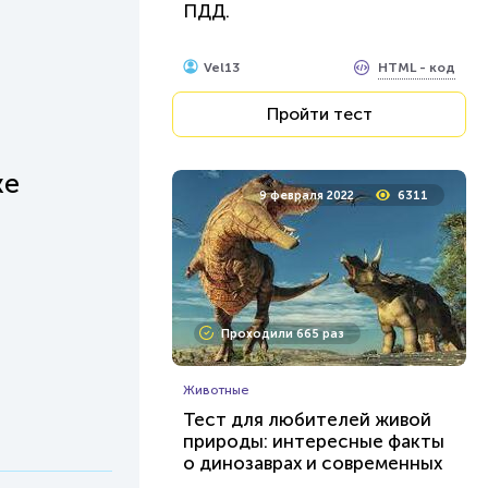
ПДД.
HTML - код
Vel13
Пройти тест
же
9 февраля 2022
6311
Проходили 665 раз
Животные
Тест для любителей живой
природы: интересные факты
о динозаврах и современных
млекопитающих...