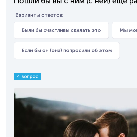
Пошли бы вы с ним (с ней) еще р
Варианты ответов:
Были бы счастливы сделать это
Мы мог
Если бы он (она) попросили об этом
4 вопрос