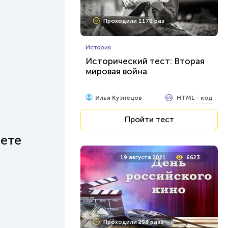
Проходили 1170 раз
История
Исторический тест: Вторая
мировая война
HTML - код
Илья Кузнецов
Пройти тест
дете
19 августа 2021
6623
Проходили 293 раза