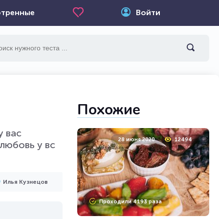
тренные
Войти
Похожие
у вас
28 июня 2020
12494
любовь у вс
Илья Кузнецов
Проходили 4193 раза