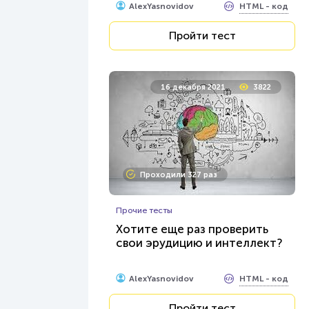
HTML - код
AlexYasnovidov
Пройти тест
16 декабря 2021
3822
Проходили 327 раз
Прочие тесты
Хотите еще раз проверить
свои эрудицию и интеллект?
HTML - код
AlexYasnovidov
Пройти тест