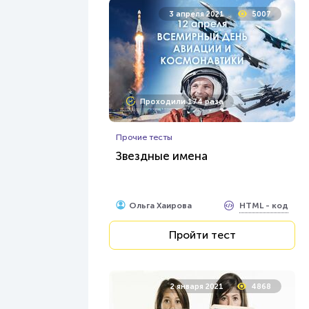
3 апреля 2021
5007
Проходили 174 раза
Прочие тесты
Звездные имена
HTML - код
Ольга Хаирова
Пройти тест
2 января 2021
4868