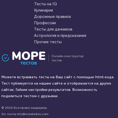
Пройти тест
Тесты на IQ
Кулинария
Дорожные правила
14 сентября 2020
4708
14 мая 2021
12256
Профессии
Тесты для дачников
Астрология и предсказания
Прочие тесты
Проходили 721 раз
Проходили 1226 раз
Онлайн конструктор
тестов
Прочие тесты
Аниме
Тест по общим вопросам
Аниме подруга
Можете встраивать тесты на Ваш сайт с помощью html-кода.
Тест публикуется на нашем сайте и отображается на других
HTML - код
сайтах. Гибкие настройки результатов. Возможность
Илья Кузнецов
HTML - код
HAVARA LOVE
поделиться тестом с друзьями.
Пройти тест
Пройти тест
© 2026 Все права защищены.
Эл. почта info@moretestov.com