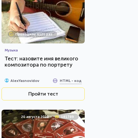
Проходили 4121 раз
Музыка
Тест: назовите имя великого
композитора по портрету
HTML - код
AlexYasnovidov
Пройти тест
20 августа 2020
181789