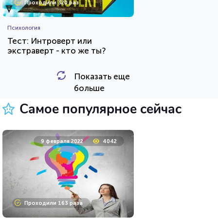
Проходили 320 раз
Психология
Тест: Интроверт или
экстраверт - кто же ты?
Показать еще
HTML - код
Awdienko
больше
Пройти тест
Самое популярное сейчас
11 мая 2020
36723
9 февраля 2022
4042
Проходили 9897 раз
Проходили 163 раза