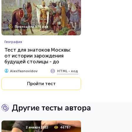
Проходили 576 раз
География
Тест для знатоков Москвы:
от истории зарождения
будущей столицы - до
присвоения звания «Город-
HTML - код
AlexYasnovidov
герой»
Пройти тест
Другие тесты автора
2 января 2022
46787