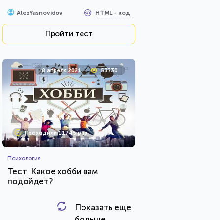
HTML - код
AlexYasnovidov
Пройти тест
8 апреля 2021
53730
Проходили 11745 раз
Психология
Тест: Какое хобби вам
подойдет?
Показать еще
HTML - код
Awdienko
больше