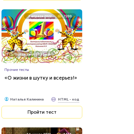
29 декабря 2021
12317
2 апреля 2022
7200
Проходили 524 раза
Проходили 673 раза
Прочие тесты
Прочие тесты
Тест: Муниципальное право
«О жизни в шутку и всерьез!»
HTML - код
Awdienko
HTML - код
Наталья Калинина
Пройти тест
Пройти тест
6 мая 2021
10357