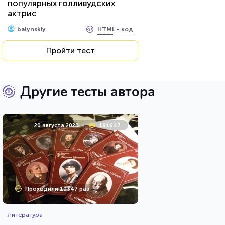
популярных голливудских
актрис
HTML - код
balynskiy
Пройти тест
Другие тесты автора
20 августа 2020
181647
Проходили 10347 раз
Литература