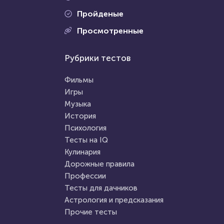
Пройденые
Проходили 1427 раз
Просмотренные
Проходили 1568 раз
Фильмы
Рубрики тестов
Прочие тесты
Тест по киновселенной
Тест для знатоков искусства:
Marvel
Фильмы
живопись, скульптура,
Игры
музыка. Какие тайны его
Музыка
HTML - код
Илья Кузнецов
великих творцов вам
HTML - код
AlexYasnovidov
История
известны?
Пройти тест
Психология
Пройти тест
Тесты на IQ
Кулинария
Дорожные правила
22 февраля 2022
9714
1 февраля 2022
7968
Профессии
Тесты для дачников
Астрология и предсказания
Прочие тесты