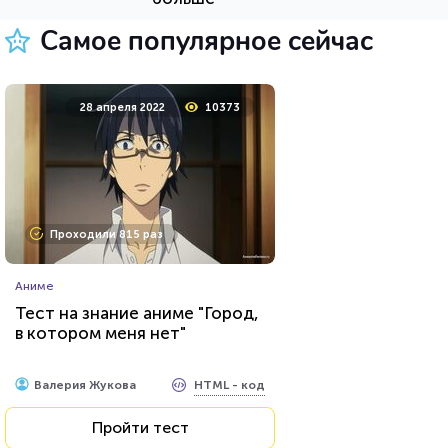
Пройти тест
Самое популярное сейчас
24 марта 2022
4604
28 апреля 2022
10373
Проходили 146 раз
Проходили 815 раз
Игры
Аниме
Ребусы №4
Тест на знание аниме "Город,
в котором меня нет"
HTML - код
Rebus.wess
HTML - код
Валерия Жукова
Пройти тест
Пройти тест