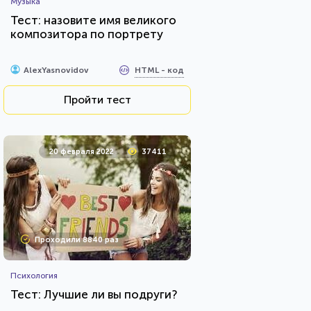
Музыка
Тест: назовите имя великого
композитора по портрету
HTML - код
AlexYasnovidov
Пройти тест
20 февраля 2022
37411
Проходили 8840 раз
Психология
Тест: Лучшие ли вы подруги?