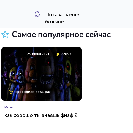
Показать еще
HTML - код
Awdienko
больше
Пройти тест
Самое популярное сейчас
12 сентября 2020
7475
25 июня 2021
22853
Проходили 606 раз
Проходили 4931 раз
Животные
Игры
Тест о редких животных
как хорошо ты знаешь фнаф 2
HTML - код
Илья Кузнецов