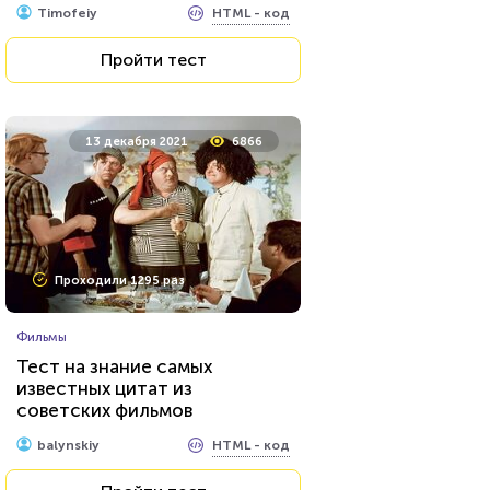
HTML - код
Timofeiy
Пройти тест
Пройти тест
10 сентября 2021
12573
13 декабря 2021
6866
Проходили 2673 раза
Проходили 1295 раз
Мультфильмы
Фильмы
Тест: Фиксики
Тест на знание самых
известных цитат из
советских фильмов
HTML - код
Awdienko
HTML - код
balynskiy
Пройти тест