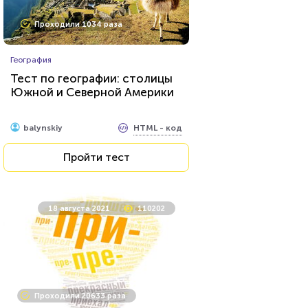
Проходили 1034 раза
География
Тест по географии: столицы
Южной и Северной Америки
HTML - код
balynskiy
Пройти тест
18 августа 2021
110202
Проходили 20633 раза