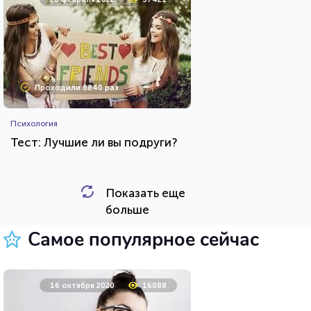
Проходили 8840 раз
Психология
Тест: Лучшие ли вы подруги?
Показать еще
HTML - код
Awdienko
больше
Пройти тест
Самое популярное сейчас
26 июля 2021
62440
16 октября 2020
16088