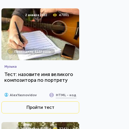
2 января 2022
47001
Проходили 4122 раза
Музыка
Тест: назовите имя великого
композитора по портрету
HTML - код
AlexYasnovidov
Пройти тест
20 февраля 2022
37421