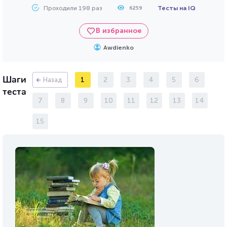
Проходили 198 раз
Тесты на IQ
6259
В избранное
Awdienko
Шаги
1
2
3
4
5
6
Назад
теста
7
8
9
10
11
12
13
14
15