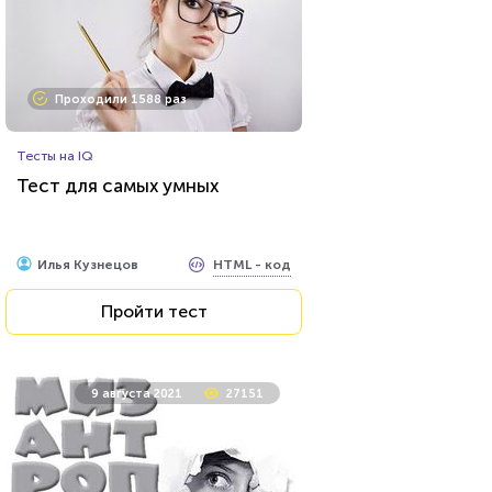
Проходили 8032 раза
Проходили 1588 раз
Игры
Тесты на IQ
Тест по игре Dota 2
Тест для самых умных
HTML - код
Awdienko
HTML - код
Илья Кузнецов
Пройти тест
Пройти тест
23 июня 2021
53671
9 августа 2021
27151