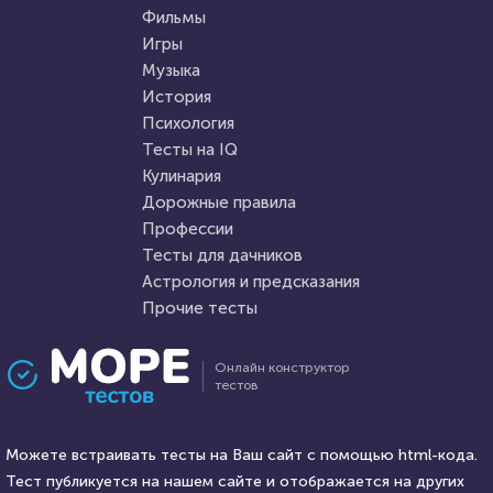
Тест на умственную
вопросов по знаменитым
Фильмы
отсталость
книгам
Игры
Музыка
HTML - код
AlexYasnovidov
HTML - код
Awdienko
История
Пройти тест
Психология
Пройти тест
Тесты на IQ
Кулинария
Дорожные правила
17 марта 2021
17733
3 января 2021
6884
Профессии
Тесты для дачников
Астрология и предсказания
Прочие тесты
Проходили 2660 раз
Проходили 253 раза
Онлайн конструктор
тестов
Психология
Психология
Тест: "Проверка верности"
Легко ли вас обмануть?
Можете встраивать тесты на Ваш сайт с помощью html-кода.
Тест публикуется на нашем сайте и отображается на других