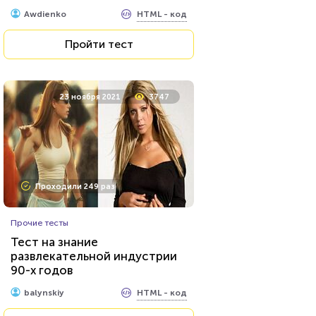
HTML - код
Awdienko
Пройти тест
23 ноября 2021
3747
Проходили 249 раз
Прочие тесты
Тест на знание
развлекательной индустрии
90-х годов
HTML - код
balynskiy