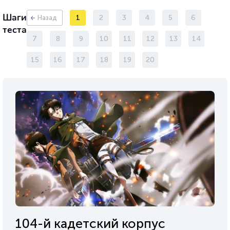
Шаги
1
2
3
4
5
6
Назад
теста
7
8
9
10
11
12
13
14
15
16
17
18
19
20
104-й кадетский корпус