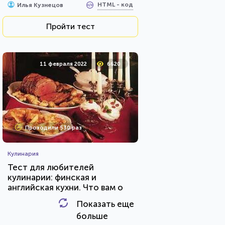
HTML - код
Илья Кузнецов
Пройти тест
11 февраля 2022
6620
Проходили 530 раз
Кулинария
Тест для любителей
кулинарии: финская и
английская кухни. Что вам о
них известно?
Показать еще
HTML - код
AlexYasnovidov
больше
Пройти тест