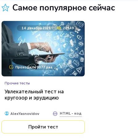
Самое популярное сейчас
23 марта 2021
219784
14 декабря 2021
28949
Проходили 74649 раз
Проходили 9077 раз
Психология
Прочие тесты
Тест на умственную
Увлекательный тест на
отсталость
кругозор и эрудицию
HTML - код
Awdienko
HTML - код
AlexYasnovidov
Пройти тест
Пройти тест