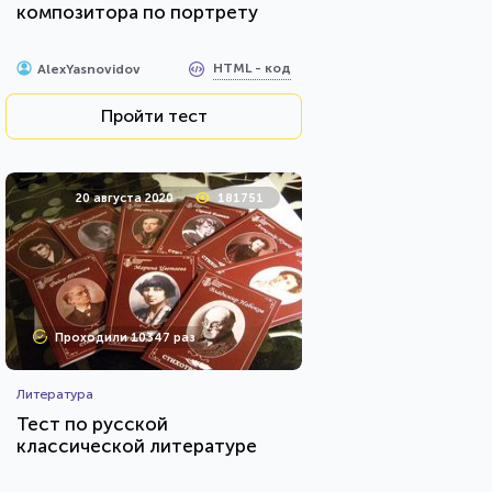
композитора по портрету
HTML - код
AlexYasnovidov
Пройти тест
20 августа 2020
181751
Проходили 10347 раз
Литература
Тест по русской
классической литературе