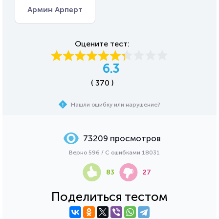
Армин Арперт
Оцените тест:
6.3
( 370 )
Нашли ошибку или нарушение?
73209 просмотров
Верно 596 / С ошибками 18031
83
27
Поделиться тестом