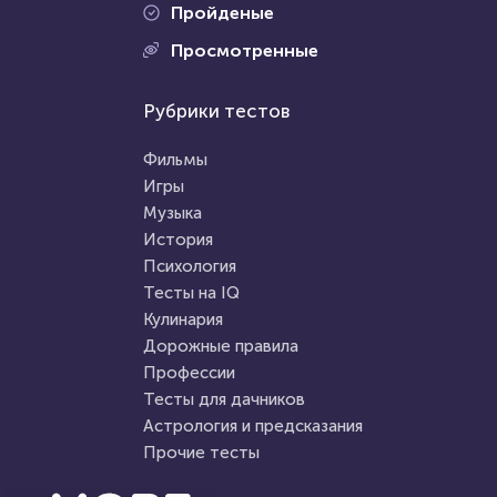
Пройденые
Проходили 664 раза
Просмотренные
Проходили 11329 раз
Фильмы
Рубрики тестов
Психология
Угадай супергероя по трем
Тест: Энергетический вампир
подсказкам
Фильмы
ли Вы?
Игры
Музыка
HTML - код
balynskiy
HTML - код
Awdienko
История
Пройти тест
Психология
Пройти тест
Тесты на IQ
Кулинария
Дорожные правила
31 марта 2021
223997
21 сентября 2021
8295
Профессии
Тесты для дачников
Астрология и предсказания
Прочие тесты
Проходили 43426 раз