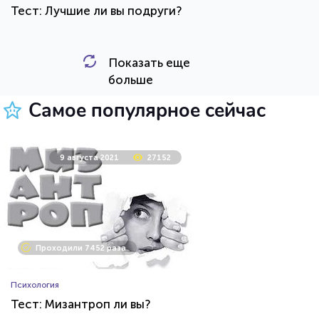
Тест: Лучшие ли вы подруги?
Показать еще
HTML - код
Awdienko
больше
Пройти тест
Самое популярное сейчас
26 июля 2021
62445
9 августа 2021
27152
Проходили 8032 раза
Проходили 7452 раза
Игры
Психология
Тест по игре Dota 2
Тест: Мизантроп ли вы?