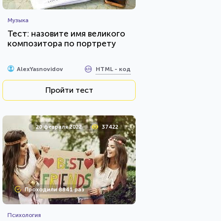
Музыка
Тест: назовите имя великого
композитора по портрету
HTML - код
AlexYasnovidov
Пройти тест
20 февраля 2022
37422
Проходили 8841 раз
Психология