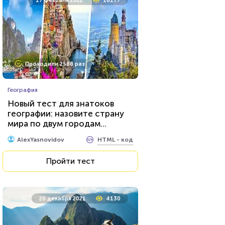
17 февраля 2022
10177
Проходили 2588 раз
География
Новый тест для знатоков
географии: назовите страну
мира по двум городам...
HTML - код
AlexYasnovidov
Пройти тест
20 декабря 2021
4130