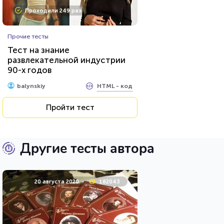
Проходили 249 раз
Прочие тесты
Тест на знание
развлекательной индустрии
90-х годов
HTML - код
balynskiy
Пройти тест
Другие тесты автора
20 августа 2020
182043