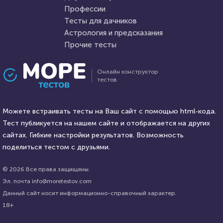
3 января 2021
6884
Профессии
Тесты для дачников
Астрология и предсказания
Прочие тесты
Проходили 2661 раз
Проходили 253 раза
Онлайн конструктор
тестов
Психология
Психология
Тест: "Проверка верности"
Легко ли вас обмануть?
Можете встраивать тесты на Ваш сайт с помощью html-кода.
Тест публикуется на нашем сайте и отображается на других
HTML - код
сайтах. Гибкие настройки результатов. Возможность
Awdienko
HTML - код
Илья Кузнецов
поделиться тестом с друзьями.
Пройти тест
Пройти тест
© 2026 Все права защищены.
Эл. почта info@moretestov.com
Данный сайт носит информационно-справочный характер.
12 сентября 2020
7477
21 января 2022
26368
18+