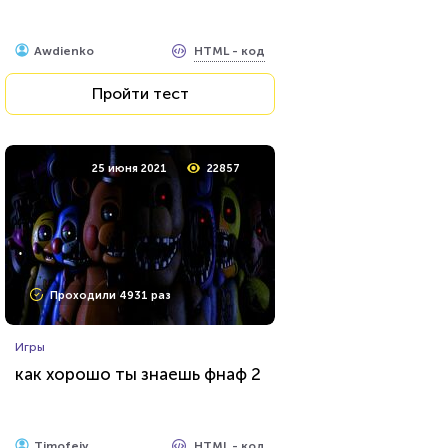
HTML - код
Awdienko
HTML - код
Awdienko
Пройти тест
Пройти тест
23 июня 2021
53672
25 июня 2021
22857
Проходили 20934 раза
Проходили 4931 раз
Сериалы
Игры
Тест: «Какой ты вампир из
как хорошо ты знаешь фнаф 2
сериала "Дневники
вампира"»?
HTML - код
Awdienko
HTML - код
Timofeiy