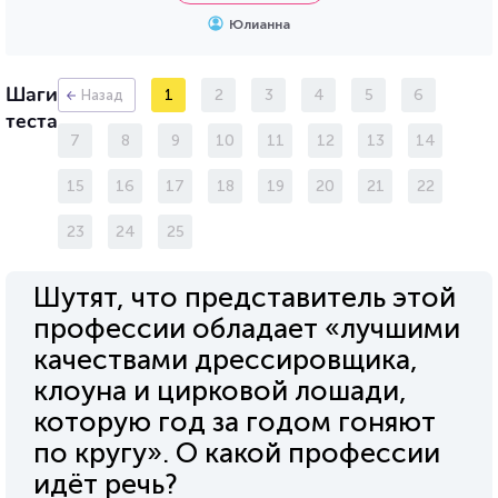
Юлианна
Шаги
1
2
3
4
5
6
Назад
теста
7
8
9
10
11
12
13
14
15
16
17
18
19
20
21
22
23
24
25
Шутят, что представитель этой
профессии обладает «лучшими
качествами дрессировщика,
клоуна и цирковой лошади,
которую год за годом гоняют
по кругу». О какой профессии
идёт речь?