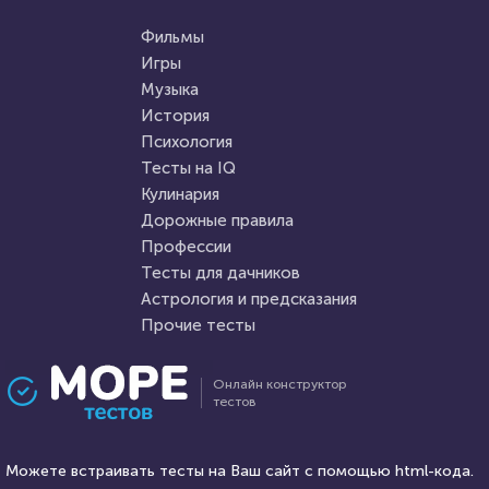
Игры
Тест: Кто ты из "Рика и
как хорошо ты знаешь фнаф 2
Морти"?
Фильмы
Игры
Музыка
HTML - код
Awdienko
HTML - код
Timofeiy
История
Пройти тест
Психология
Пройти тест
Тесты на IQ
Кулинария
Дорожные правила
17 марта 2021
17735
20 февраля 2022
184333
Профессии
Тесты для дачников
Астрология и предсказания
Прочие тесты
Проходили 2661 раз
Проходили 74600 раз
Онлайн конструктор
тестов
Психология
Прочие тесты
Тест: "Проверка верности"
Новый тест на кругозор и
Можете встраивать тесты на Ваш сайт с помощью html-кода.
эрудицию: 20 занимательных