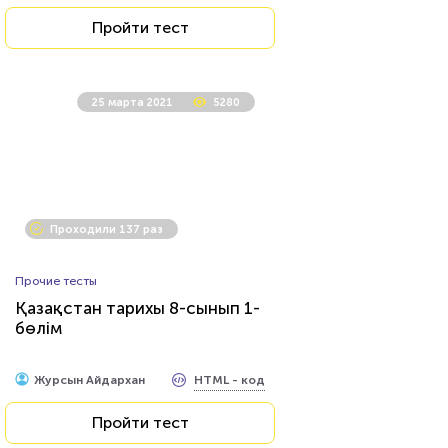
Пройти тест
25 марта 2021
5280
Проходили 137 раз
Прочие тесты
Қазақстан тарихы 8-сынып 1-
бөлім
HTML - код
Журсын Айдархан
Пройти тест