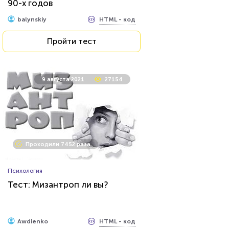
90-х годов
HTML - код
balynskiy
Пройти тест
9 августа 2021
27154
Проходили 7452 раза
Психология
Тест: Мизантроп ли вы?
HTML - код
Awdienko