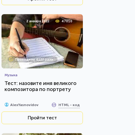
2 января 2022
47010
Проходили 4122 раза
Музыка
Тест: назовите имя великого
композитора по портрету
HTML - код
AlexYasnovidov
Пройти тест