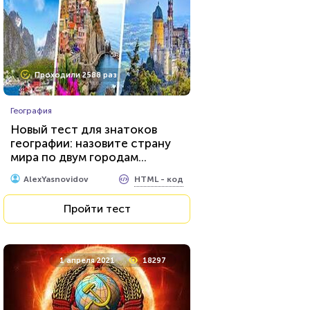
Проходили 8032 раза
Проходили 2588 раз
Игры
География
Тест по игре Dota 2
Новый тест для знатоков
географии: назовите страну
мира по двум городам...
HTML - код
Awdienko
HTML - код
AlexYasnovidov
Пройти тест
Пройти тест
23 июня 2021
53672
1 апреля 2021
18297