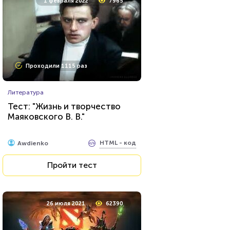
1 февраля 2022
7965
Проходили 1621 раз
Проходили 1115 раз
Фильмы
Литература
Сможете назвать 100% этих
Тест: "Жизнь и творчество
голливудских звёзд?
Маяковского В. В."
HTML - код
balynskiy
HTML - код
Awdienko
Пройти тест
Пройти тест
8 июля 2021
11677
26 июля 2021
62390