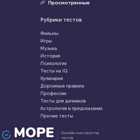
Проходили 703 раза
Просмотренные
Проходили 74643 раза
Психология
Рубрики тестов
Психология
Тест на воображение
Тест на умственную
Фильмы
отсталость
Игры
Музыка
HTML - код
Awdienko
HTML - код
Awdienko
История
Пройти тест
Психология
Пройти тест
Тесты на IQ
Кулинария
Дорожные правила
8 апреля 2021
53724
2 апреля 2022
7196
Профессии
Тесты для дачников
Астрология и предсказания
Прочие тесты
Проходили 11744 раза
Проходили 673 раза
Онлайн конструктор
тестов