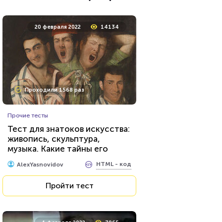
22 февраля 2022
9711
20 февраля 2022
14134
Проходили 1207 раз
Проходили 1568 раз
Прочие тесты
Прочие тесты
Тест по биоэтике
Тест для знатоков искусства:
живопись, скульптура,
музыка. Какие тайны его
HTML - код
Awdienko
великих творцов вам
HTML - код
AlexYasnovidov
известны?
Пройти тест
Пройти тест
17 декабря 2021
6882