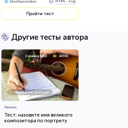
HTML - код
AlexYasnovidov
Пройти тест
Другие тесты автора
2 января 2022
46592
Проходили 4120 раз
Музыка
Тест: назовите имя великого
композитора по портрету