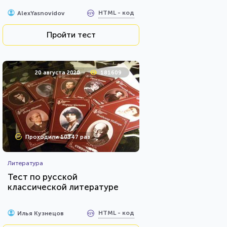
HTML - код
AlexYasnovidov
Пройти тест
20 августа 2020
181609
Проходили 10347 раз
Литература
Тест по русской
классической литературе
HTML - код
Илья Кузнецов