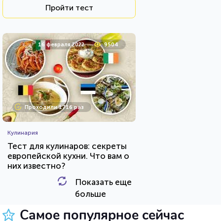
Пройти тест
16 февраля 2022
9504
Проходили 1716 раз
Кулинария
Тест для кулинаров: секреты
европейской кухни. Что вам о
них известно?
Показать еще
HTML - код
AlexYasnovidov
больше
Пройти тест
Самое популярное сейчас