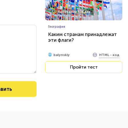
Проходили 536 раз
География
Каким странам принадлежат
эти флаги?
HTML - код
balynskiy
Пройти тест