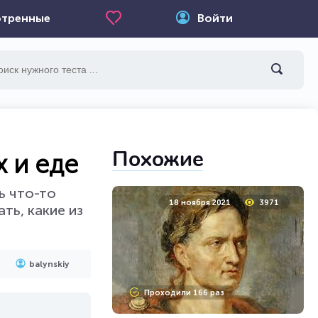
тренные
Войти
Похожие
 и еде
ь что-то
18 ноября 2021
3971
ть, какие из
balynskiy
Проходили 166 раз