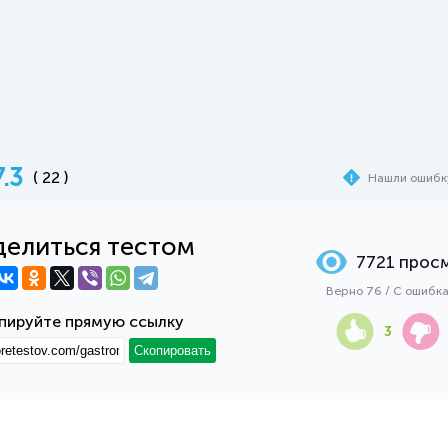
7.3
( 22 )
Нашли ошибк
елиться тестом
7721 прос
Верно 76 / С ошибк
пируйте прямую ссылку
3
Скопировать