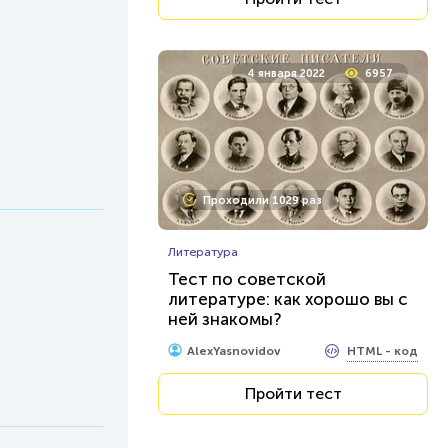
4 января 2022
6957
Проходили 1029 раз
Литература
Тест по советской
литературе: как хорошо вы с
ней знакомы?
HTML - код
AlexYasnovidov
Пройти тест