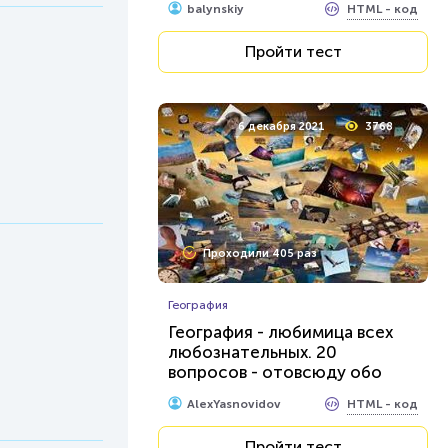
HTML - код
balynskiy
Пройти тест
6 декабря 2021
3768
Проходили 405 раз
География
География - любимица всех
любознательных. 20
вопросов - отовсюду обо
всем.
HTML - код
AlexYasnovidov
Пройти тест