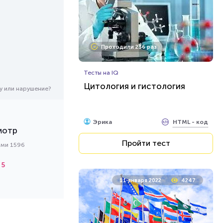
Проходили 236 раз
Тесты на IQ
Цитология и гистология
у или нарушение?
HTML - код
Эрика
мотр
Пройти тест
ами 1596
5
11 января 2022
4247