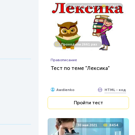
1 октября 2021
17810
Проходили 2661 раз
Правописание
Тест по теме "Лексика"
HTML - код
Awdienko
Пройти тест
30 мая 2021
8454