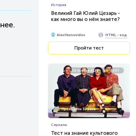
История
Великий Гай Юлий Цезарь -
как много вы о нём знаете?
нее.
HTML - код
AlexYasnovidov
Пройти тест
16 ноября 2021
3347
Проходили 32 раза
Сериалы
Тест на знание культового