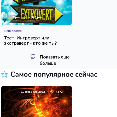
Проходили 320 раз
Психология
Тест: Интроверт или
экстраверт - кто же ты?
Показать еще
HTML - код
Awdienko
больше
Пройти тест
Самое популярное сейчас
23 марта 2021
219800
11 февраля 2022
4572