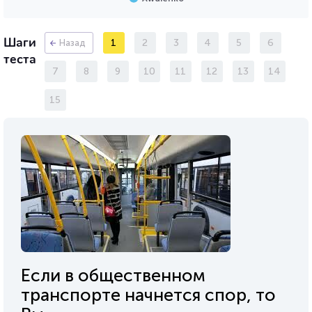
Шаги
1
2
3
4
5
6
Назад
теста
7
8
9
10
11
12
13
14
15
Если в общественном
транспорте начнется спор, то