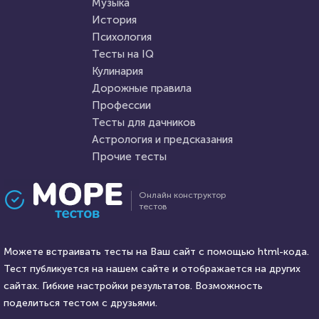
Музыка
HTML - код
Awdienko
HTML - код
Awdienko
История
Пройти тест
Психология
Пройти тест
Тесты на IQ
Кулинария
Дорожные правила
9 августа 2021
27136
8 октября 2021
54146
Профессии
Тесты для дачников
Астрология и предсказания
Прочие тесты
Проходили 7445 раз
Проходили 16260 раз
Онлайн конструктор
тестов
Психология
Психология
Тест: Мизантроп ли вы?
Тест на стервозность
Можете встраивать тесты на Ваш сайт с помощью html-кода.
Тест публикуется на нашем сайте и отображается на других
HTML - код
сайтах. Гибкие настройки результатов. Возможность
Awdienko
HTML - код
Awdienko
поделиться тестом с друзьями.
Пройти тест