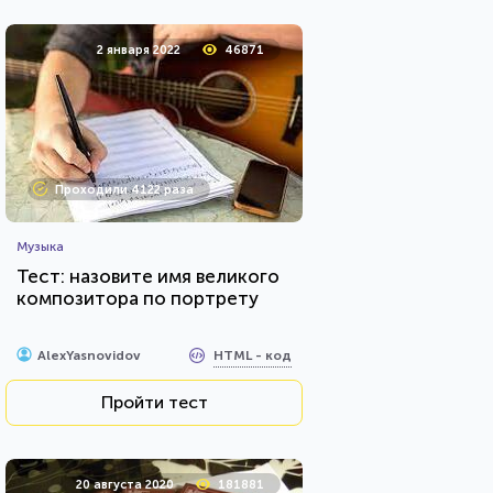
2 января 2022
46871
Проходили 4122 раза
Музыка
Тест: назовите имя великого
композитора по портрету
HTML - код
AlexYasnovidov
Пройти тест
20 августа 2020
181881