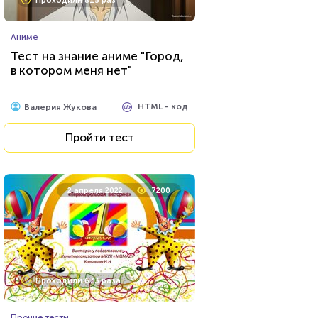
Проходили 815 раз
Игры
Аниме
Ребусы №4
Тест на знание аниме "Город,
в котором меня нет"
HTML - код
Rebus.wess
HTML - код
Валерия Жукова
Пройти тест
Пройти тест
29 декабря 2021
12317
2 апреля 2022
7200
Проходили 524 раза
Проходили 673 раза
Прочие тесты
Прочие тесты