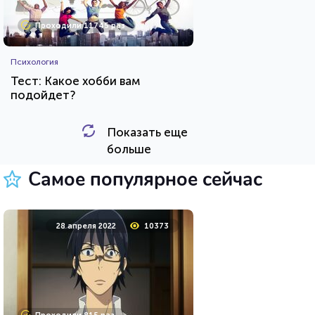
Проходили 11745 раз
Психология
Тест: Какое хобби вам
подойдет?
Показать еще
HTML - код
Awdienko
больше
Пройти тест
Самое популярное сейчас
24 марта 2022
4604
28 апреля 2022
10373
Проходили 146 раз