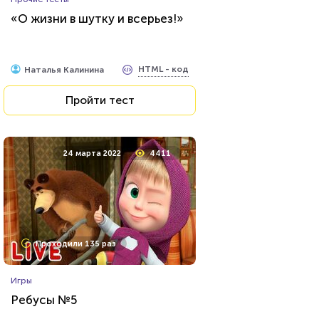
Тест: Муниципальное право
«О жизни в шутку и всерьез!»
HTML - код
Awdienko
HTML - код
Наталья Калинина
Пройти тест
Пройти тест
17 декабря 2021
6886
24 марта 2022
4411
Проходили 1621 раз
Проходили 135 раз
Фильмы
Игры
Сможете назвать 100% этих
Ребусы №5
голливудских звёзд?