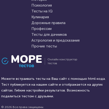
Пройти тест
Психология
Пройти тест
Тесты на IQ
Кулинария
Дорожные правила
5 сентября 2020
11342
1 февраля 2022
7968
Профессии
Тесты для дачников
Астрология и предсказания
Прочие тесты
Проходили 1427 раз
Проходили 1115 раз
Онлайн конструктор
тестов
Фильмы
Литература
Тест по киновселенной
Тест: "Жизнь и творчество
Marvel
Можете встраивать тесты на Ваш сайт с помощью html-кода.
Маяковского В. В."
Тест публикуется на нашем сайте и отображается на других
HTML - код
сайтах. Гибкие настройки результатов. Возможность
Илья Кузнецов
HTML - код
Awdienko
поделиться тестом с друзьями.
Пройти тест
Пройти тест
© 2026 Все права защищены.