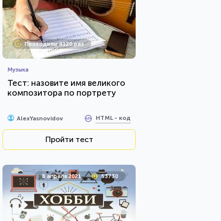
Проходили 4120 раз
Музыка
Тест: назовите имя великого
композитора по портрету
HTML - код
AlexYasnovidov
Пройти тест
8 апреля 2021
53730