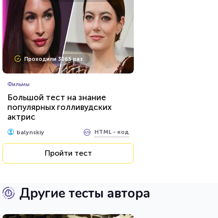
Проходили 3065 раз
Фильмы
Большой тест на знание
популярных голливудских
актрис
HTML - код
balynskiy
Пройти тест
Другие тесты автора