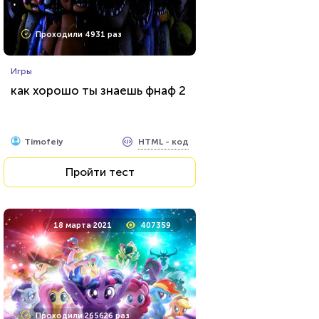
Проходили 606 раз
Проходили 4931 раз
Животные
Игры
Тест о редких животных
как хорошо ты знаешь фнаф 2
HTML - код
Илья Кузнецов
HTML - код
Timofeiy
Пройти тест
Пройти тест
10 сентября 2021
12573
18 марта 2021
407359
Проходили 2673 раза
Проходили 265626 раз