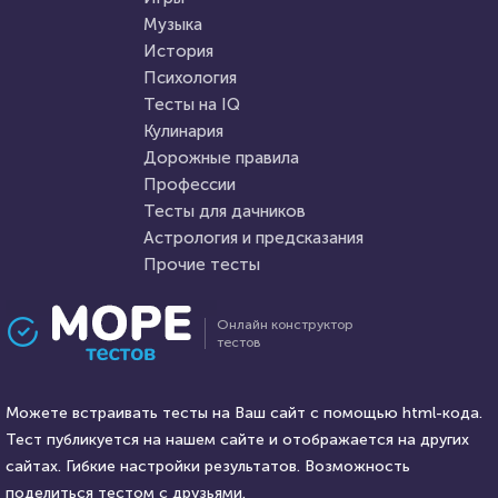
Музыка
HTML - код
Журсын Айдархан
HTML - код
Awdienko
История
Пройти тест
Психология
Пройти тест
Тесты на IQ
Кулинария
Дорожные правила
17 февраля 2022
10175
9 августа 2021
27147
Профессии
Тесты для дачников
Астрология и предсказания
Прочие тесты
Проходили 2587 раз
Проходили 7451 раз
Онлайн конструктор
тестов
География
Психология
Новый тест для знатоков
Тест: Мизантроп ли вы?
географии: назовите страну
Можете встраивать тесты на Ваш сайт с помощью html-кода.
мира по двум городам...
Тест публикуется на нашем сайте и отображается на других
HTML - код
сайтах. Гибкие настройки результатов. Возможность
AlexYasnovidov
HTML - код
Awdienko
поделиться тестом с друзьями.