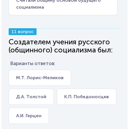
Считали общину основой будущего
социализма
11 вопрос
Создателем учения русского
(общинного) социализма был:
Варианты ответов:
М.Т. Лорис-Меликов
Д.А. Толстой
К.П. Победоносцев
А.И. Герцен