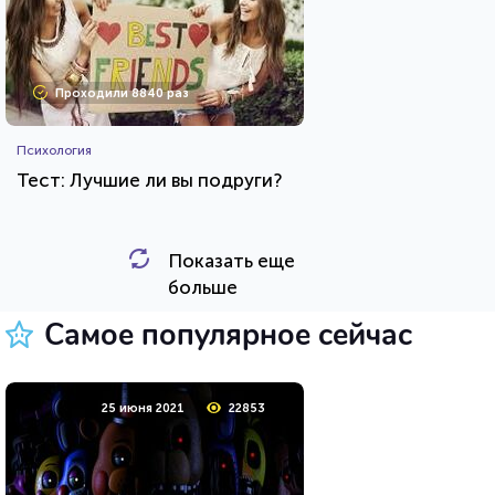
Проходили 8840 раз
Психология
Тест: Лучшие ли вы подруги?
Показать еще
HTML - код
Awdienko
больше
Пройти тест
Самое популярное сейчас
12 сентября 2020
7475
25 июня 2021
22853