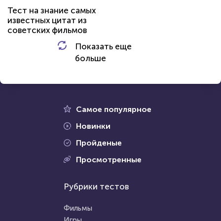
Тест по игре Dota 2
Тест на знание самых
известных цитат из
советских фильмов
HTML - код
Awdienko
Показать еще
HTML - код
balynskiy
больше
Пройти тест
Пройти тест
25 марта 2021
5278
5 октября 2021
27216
Самое популярное
Новинки
Пройденые
Проходили 137 раз
Просмотренные
Проходили 9705 раз
Прочие тесты
Рубрики тестов
Психология
Қазақстан тарихы 8-сынып 1-
Тест на уникальность: "Что
бөлім
Фильмы
Вы видите первым?"
Игры