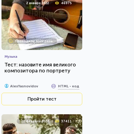
2 января 2022
46975
Проходили 4122 раза
Музыка
Тест: назовите имя великого
композитора по портрету
HTML - код
AlexYasnovidov
Пройти тест
20 февраля 2022
37411