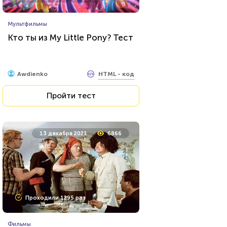
Мультфильмы
Мультфильмы
Тест: Фиксики
Кто ты из My Little Pony? Тест
HTML - код
Awdienko
HTML - код
Awdienko
Пройти тест
Пройти тест
26 июля 2021
62429
13 декабря 2021
6866
Проходили 8031 раз
Проходили 1295 раз
Игры
Фильмы