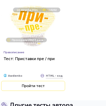
18 августа 2021
110202
Проходили 20633 раза
Правописание
Тест: Приставки пре / при
HTML - код
Awdienko
Пройти тест
Другие тесты автора