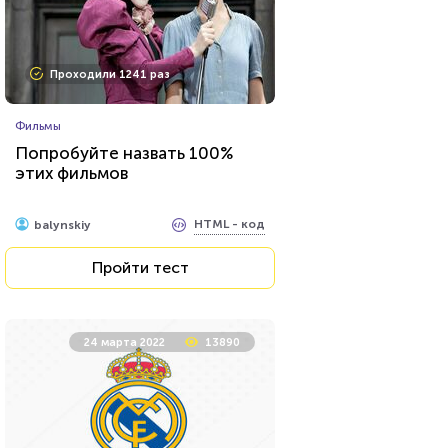
Проходили 1241 раз
Фильмы
Попробуйте назвать 100%
этих фильмов
HTML - код
balynskiy
Пройти тест
24 марта 2022
13890