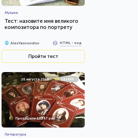
Музыка
Тест: назовите имя великого
композитора по портрету
HTML - код
AlexYasnovidov
Пройти тест
20 августа 2020
181880
Проходили 10347 раз
Литература