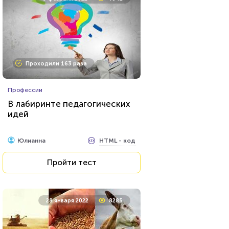
Проходили 9897 раз
Проходили 163 раза
Фильмы
Профессии
Тест на знание советского
В лабиринте педагогических
фильма «Иван Васильевич
идей
меняет профессию»
HTML - код
Илья Кузнецов
HTML - код
Юлианна
Пройти тест
Пройти тест
30 октября 2020
12439
28 января 2022
8285