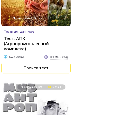
Проходили 1016 раз
Проходили 815 раз
Профессии
Тесты для дачников
Сможете ли вы стать
Тест: АПК
писателем?
(Агропромышленный
комплекс)
HTML - код
Илья Кузнецов
HTML - код
Awdienko
Пройти тест
Пройти тест
23 марта 2021
219788
9 августа 2021
27124