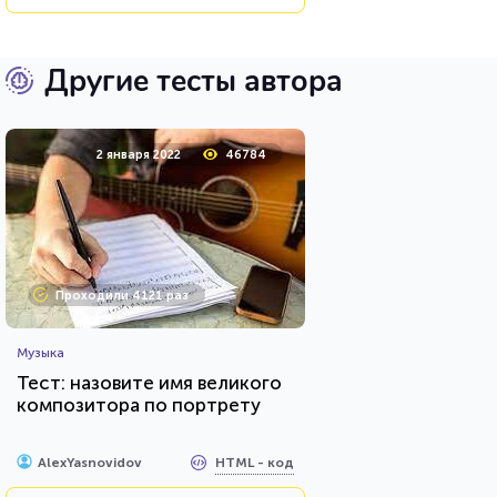
Другие тесты автора
2 января 2022
46784
Проходили 4121 раз
Музыка
Тест: назовите имя великого
композитора по портрету
HTML - код
AlexYasnovidov