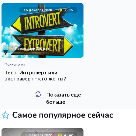
16 декабря 2020
7996
Проходили 320 раз
Психология
Тест: Интроверт или
экстраверт - кто же ты?
Показать еще
HTML - код
Awdienko
больше
Пройти тест
Самое популярное сейчас
11 мая 2020
36723
9 февраля 2022
4042