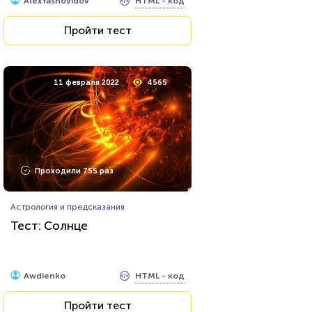
HTML - код
AlexYasnovidov
герой»
Пройти тест
11 февраля 2022
4565
Проходили 755 раз
Астрология и предсказания
Тест: Солнце
HTML - код
Awdienko
Пройти тест