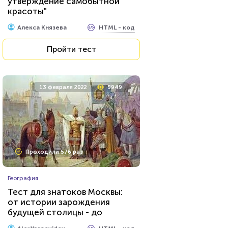
утверждение самобытной
красоты"
HTML - код
Алекса Князева
Пройти тест
13 февраля 2022
5949
Проходили 576 раз
География
Тест для знатоков Москвы:
от истории зарождения
будущей столицы - до
присвоения звания «Город-