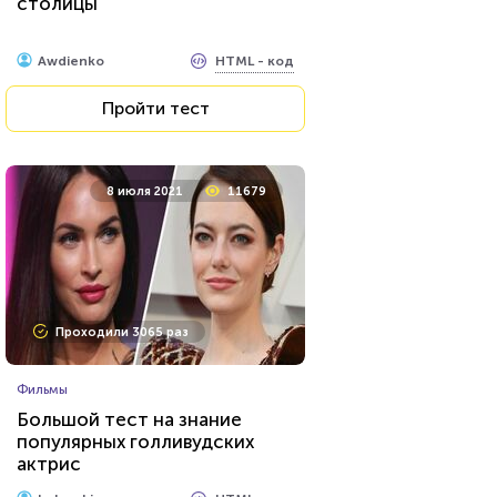
столицы
HTML - код
Awdienko
Пройти тест
8 июля 2021
11679
Проходили 3065 раз
Фильмы
Большой тест на знание
популярных голливудских
актрис