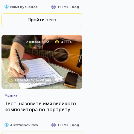
HTML - код
Илья Кузнецов
Пройти тест
2 января 2022
46624
Проходили 4120 раз
Музыка
Тест: назовите имя великого
композитора по портрету
HTML - код
AlexYasnovidov