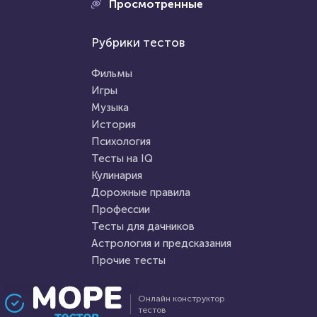
Проходили 704 раза
Просмотренные
Проходили 1568 раз
Психология
Рубрики тестов
Прочие тесты
Тест на воображение
Тест для знатоков искусства:
Фильмы
живопись, скульптура,
Игры
музыка. Какие тайны его
Музыка
HTML - код
Awdienko
великих творцов вам
HTML - код
AlexYasnovidov
История
известны?
Пройти тест
Психология
Пройти тест
Тесты на IQ
Кулинария
Дорожные правила
5 сентября 2020
11342
1 февраля 2022
7968
Профессии
Тесты для дачников
Астрология и предсказания
Прочие тесты
Проходили 1427 раз
Проходили 1115 раз
Онлайн конструктор
тестов