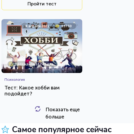
Пройти тест
8 апреля 2021
53730
Проходили 11745 раз
Психология
Тест: Какое хобби вам
подойдет?
Показать еще
HTML - код
Awdienko
больше
Пройти тест
Самое популярное сейчас