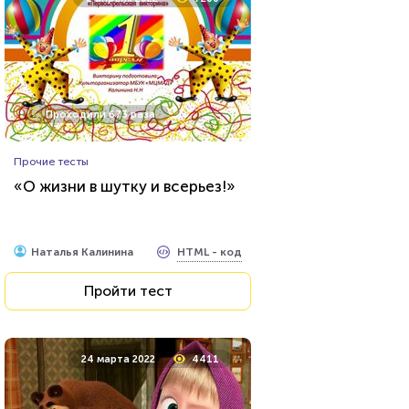
Проходили 524 раза
Проходили 673 раза
Прочие тесты
Прочие тесты
Тест: Муниципальное право
«О жизни в шутку и всерьез!»
HTML - код
Awdienko
HTML - код
Наталья Калинина
Пройти тест
Пройти тест
17 декабря 2021
6886
24 марта 2022
4411