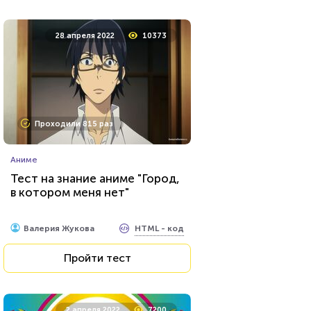
24 марта 2022
4604
28 апреля 2022
10373
Проходили 146 раз
Проходили 815 раз
Игры
Аниме
Ребусы №4
Тест на знание аниме "Город,
в котором меня нет"
HTML - код
Rebus.wess
HTML - код
Валерия Жукова
Пройти тест
Пройти тест
29 декабря 2021
12317
2 апреля 2022
7200