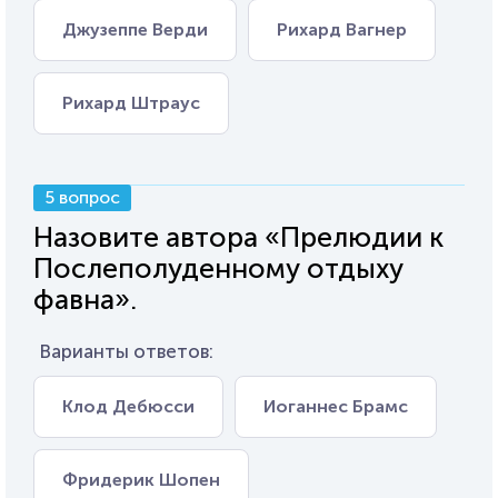
Джузеппе Верди
Рихард Вагнер
Рихард Штраус
5 вопрос
Назовите автора «Прелюдии к
Послеполуденному отдыху
фавна».
Варианты ответов:
Клод Дебюсси
Иоганнес Брамс
Фридерик Шопен