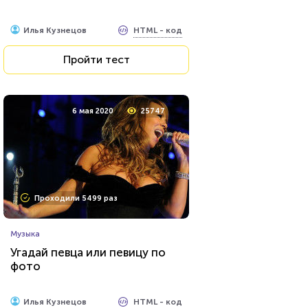
HTML - код
Илья Кузнецов
Пройти тест
6 мая 2020
25747
Проходили 5499 раз
Музыка
Угадай певца или певицу по
фото
HTML - код
Илья Кузнецов