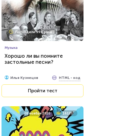
Проходили 994 раза
Музыка
Хорошо ли вы помните
застольные песни?
HTML - код
Илья Кузнецов
Пройти тест
28 ноября 2020
16120