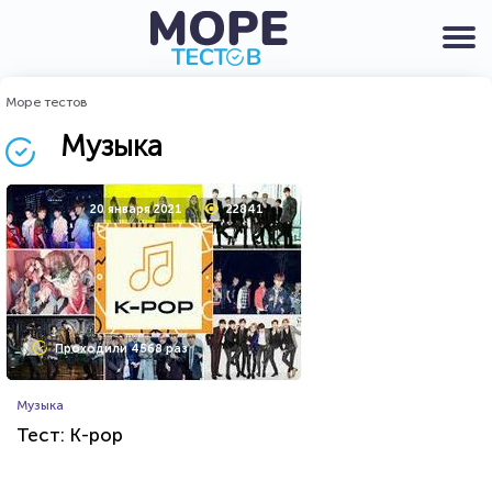
Море тестов
Музыка
20 января 2021
22841
Проходили 4568 раз
Музыка
Тест: K-pop