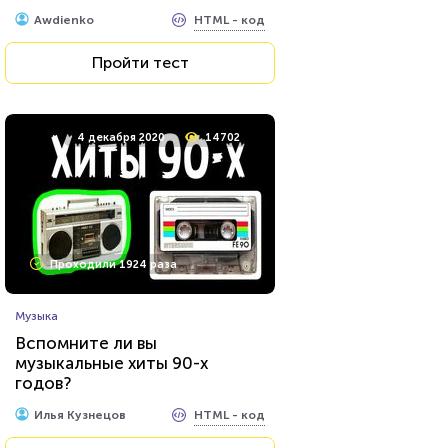
HTML - код
Awdienko
Пройти тест
4 декабря 2020
14702
Проходили 1924 раза
Музыка
Вспомните ли вы
музыкальные хиты 90-х
годов?
HTML - код
Илья Кузнецов