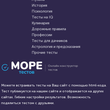
HTML - код
balynskiy
История
Пройти тест
Психология
Пройти тест
Тесты на IQ
Кулинария
Дорожные правила
23 ноября 2021
3743
11 ноября 2021
5252
Профессии
Тесты для дачников
Астрология и предсказания
Прочие тесты
Проходили 249 раз
Проходили 157 раз
Онлайн конструктор
тестов
Прочие тесты
Музыка
Тест на знание
Стинг - человек-легенда,
развлекательной индустрии
Можете встраивать тесты на Ваш сайт с помощью html-кода.
любимец всех возрастов и
90-х годов
Тест публикуется на нашем сайте и отображается на других
всех континентов
HTML - код
сайтах. Гибкие настройки результатов. Возможность
balynskiy
HTML - код
AlexYasnovidov
поделиться тестом с друзьями.
Пройти тест