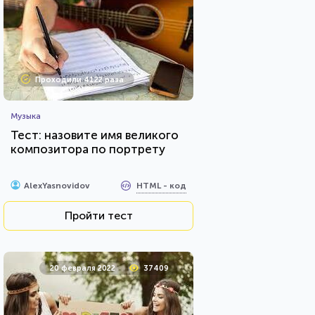
Проходили 4122 раза
Музыка
Тест: назовите имя великого
композитора по портрету
HTML - код
AlexYasnovidov
Пройти тест
20 февраля 2022
37409