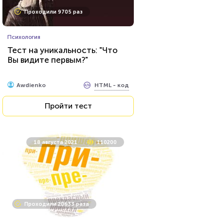
Проходили 606 раз
Проходили 9705 раз
Животные
Психология
Тест о редких животных
Тест на уникальность: "Что
Вы видите первым?"
HTML - код
Илья Кузнецов
HTML - код
Awdienko
Пройти тест
Пройти тест
20 декабря 2021
48710
18 августа 2021
110200
Проходили 12101 раз
Проходили 20633 раза