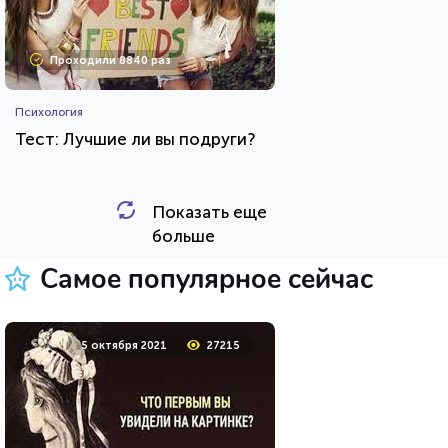
Проходили 8840 раз
Психология
Тест: Лучшие ли вы подруги?
Показать еще
HTML - код
Awdienko
больше
Пройти тест
Самое популярное сейчас
12 сентября 2020
7474
5 октября 2021
27215