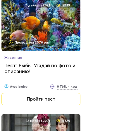
7 декабря 2021
8239
Проходили 1576 раз
Животные
Тест: Рыбы. Угадай по фото и
описанию!
HTML - код
Awdienko
Пройти тест
22 ноября 2021
6329