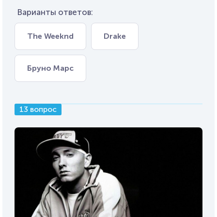
Варианты ответов:
The Weeknd
Drake
Бруно Марс
13 вопрос