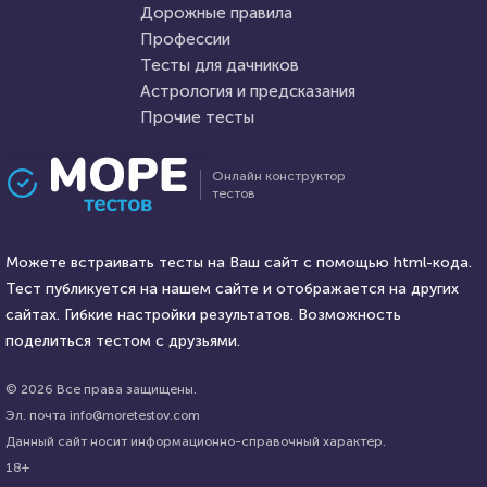
Дорожные правила
11 февраля 2022
6622
28 марта 2022
4996
Профессии
Тесты для дачников
Астрология и предсказания
Прочие тесты
Проходили 530 раз
Проходили 177 раз
Онлайн конструктор
тестов
Кулинария
Игры
Тест для любителей
Юбилейные ребусы 5 Часть
кулинарии: финская и
Можете встраивать тесты на Ваш сайт с помощью html-кода.
английская кухни. Что вам о
Тест публикуется на нашем сайте и отображается на других
них известно?
HTML - код
сайтах. Гибкие настройки результатов. Возможность
AlexYasnovidov
HTML - код
Rebus.wess
поделиться тестом с друзьями.
Пройти тест
Пройти тест
© 2026 Все права защищены.
Эл. почта info@moretestov.com
Данный сайт носит информационно-справочный характер.
28 марта 2022
4009
8 февраля 2022
10674
18+