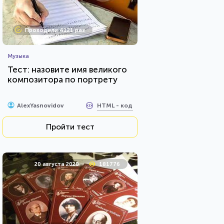
Проходили 4121 раз
Музыка
Тест: назовите имя великого
композитора по портрету
HTML - код
AlexYasnovidov
Пройти тест
20 августа 2020
181776