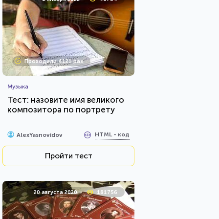
Проходили 4121 раз
Музыка
Тест: назовите имя великого
композитора по портрету
HTML - код
AlexYasnovidov
Пройти тест
20 августа 2020
181756