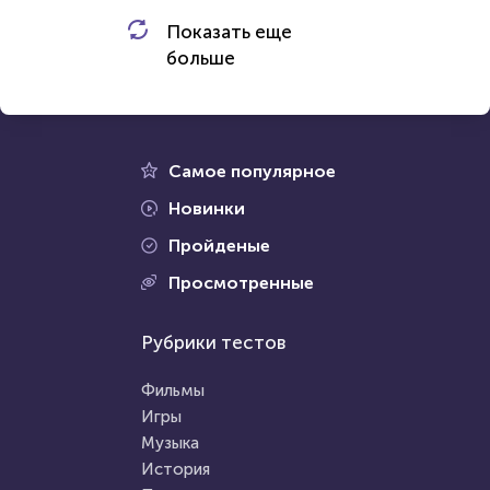
HTML - код
AlexYasnovidov
Показать еще
HTML - код
HAVARA LOVE
больше
Пройти тест
Пройти тест
12 января 2022
18067
31 марта 2021
223997
Самое популярное
Новинки
Пройденые
Проходили 2543 раза
Просмотренные
Проходили 43426 раз
Тесты для дачников
Рубрики тестов
Тесты на IQ
Тест: Ткани растений
Тест на когнитивные
Фильмы
способности
Игры
Музыка
HTML - код
Awdienko
HTML - код
Awdienko
История