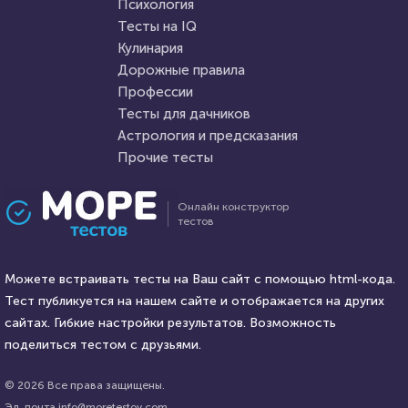
Пройти тест
Психология
Пройти тест
Тесты на IQ
Кулинария
Дорожные правила
24 июня 2020
59510
2 января 2021
83753
Профессии
Тесты для дачников
Астрология и предсказания
Прочие тесты
Проходили 12116 раз
Проходили 21090 раз
Онлайн конструктор
тестов
Игры
Прочие тесты
Тест на знание PUBG Mobile
Угадай логотип
Можете встраивать тесты на Ваш сайт с помощью html-кода.
Тест публикуется на нашем сайте и отображается на других
HTML - код
сайтах. Гибкие настройки результатов. Возможность
Илья Кузнецов
HTML - код
Awdienko
поделиться тестом с друзьями.
Пройти тест
Пройти тест
© 2026 Все права защищены.
Эл. почта info@moretestov.com