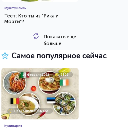
Мультфильмы
Тест: Кто ты из "Рика и
Морти"?
Показать еще
HTML - код
Awdienko
больше
Пройти тест
Самое популярное сейчас
8 апреля 2021
53737
16 февраля 2022
9509
Проходили 11746 раз
Проходили 1716 раз
Психология
Кулинария