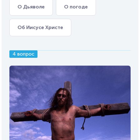
О Дьяволе
О погоде
Об Иисусе Христе
4 вопрос