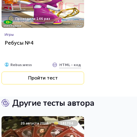
Проходили 146 раз
Игры
Ребусы №4
HTML - код
Rebus.wess
Пройти тест
Другие тесты автора
20 августа 2020
181704