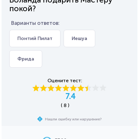
покой?
Варианты ответов:
Понтий Пилат
Иешуа
Фрида
Оцените тест:
7.4
( 8 )
Нашли ошибку или нарушение?