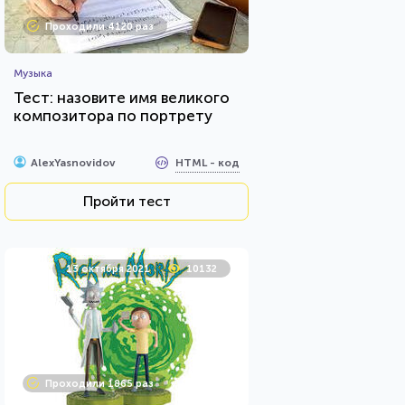
Проходили 4120 раз
Музыка
Тест: назовите имя великого
композитора по портрету
HTML - код
AlexYasnovidov
Пройти тест
13 октября 2021
10132
Проходили 1865 раз