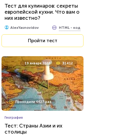
Тест: Какое хобби вам
Тест для кулинаров: секреты
подойдет?
европейской кухни. Что вам о
них известно?
HTML - код
Awdienko
HTML - код
AlexYasnovidov
Пройти тест
Пройти тест
17 декабря 2021
6893
19 января 2022
31412
Проходили 1622 раза
Проходили 6627 раз
Фильмы
География
Сможете назвать 100% этих
Тест: Страны Азии и их
голливудских звёзд?
столицы