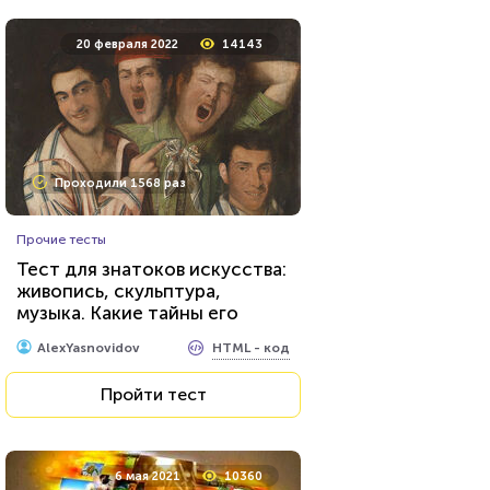
20 февраля 2022
14143
Проходили 1568 раз
Прочие тесты
Тест для знатоков искусства:
живопись, скульптура,
музыка. Какие тайны его
великих творцов вам
HTML - код
AlexYasnovidov
известны?
Пройти тест
6 мая 2021
10360