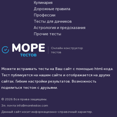
Кулинария
Дорожные правила
2 января 2021
83747
2 апреля 2022
7203
Профессии
Тесты для дачников
Астрология и предсказания
Прочие тесты
Проходили 21090 раз
Проходили 674 раза
Онлайн конструктор
тестов
Прочие тесты
Прочие тесты
Угадай логотип
«О жизни в шутку и всерьез!»
Можете встраивать тесты на Ваш сайт с помощью html-кода.
Тест публикуется на нашем сайте и отображается на других
HTML - код
сайтах. Гибкие настройки результатов. Возможность
Awdienko
HTML - код
Наталья Калинина
поделиться тестом с друзьями.
Пройти тест
Пройти тест
© 2026 Все права защищены.
Эл. почта info@moretestov.com
Данный сайт носит информационно-справочный характер.
5 октября 2021
27188
9 августа 2021
27110