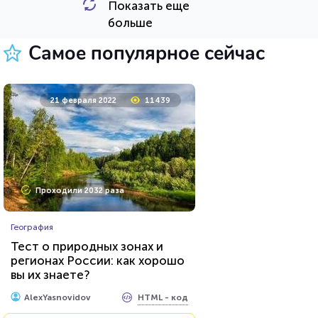
Показать еще
HTML - код
Awdienko
больше
Пройти тест
Самое популярное сейчас
26 июля 2021
62476
21 февраля 2022
11439
Проходили 8035 раз
Проходили 2032 раза
Игры
География
Тест по игре Dota 2
Тест о природных зонах и
регионах России: как хорошо
вы их знаете?
HTML - код
Awdienko
HTML - код
AlexYasnovidov
Пройти тест