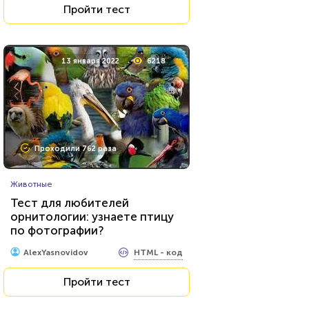
Пройти тест
27 января 2022
101265
13 января 2022
6218
Проходили 34867 раз
Проходили 762 раза
Музыка
Животные
Тест: Кто ты из певцов?
Тест для любителей
орнитологии: узнаете птицу
по фотографии?
HTML - код
Awdienko
HTML - код
AlexYasnovidov
Пройти тест
Пройти тест